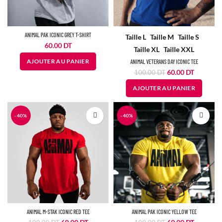
ANIMAL PAK ICONIC GREY T-SHIRT
Taille L
Taille M
Taille S
60.00
DT
Taille XL
Taille XXL
AJOUTER AU PANIER
ANIMAL VETERANS DAY ICONIC TEE
Le
Le
60.00
DT
100.00
DT
prix
prix
AJOUTER AU PANIER
initial
actuel
était :
est :
100.00
60.00
DT.
DT.
-40%
-40%
ANIMAL M-STAK ICONIC RED TEE
ANIMAL PAK ICONIC YELLOW TEE
Le
Le
Le
Le