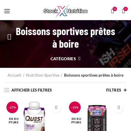
0
0
Boissons sportives prêtes
à boire
CATÉGORIES
Accueil
Nutrition Sportive
Boissons sportives prêtes à boire
AFFICHER LES FILTRES
FILTRES
-27%
-33%
EN RU
EN RU
PTURE
PTURE