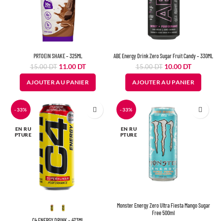
PRTOEIN SHAKE – 325ML
ABE Energy Drink Zero Sugar Fruit Candy – 330ML
Le
Le
Le
Le
11.00
DT
10.00
DT
15.00
DT
15.00
DT
prix
prix
prix
prix
AJOUTER AU PANIER
AJOUTER AU PANIER
initial
actuel
initial
actuel
était :
est :
était :
est :
15.00
11.00
15.00
10.00
DT.
DT.
DT.
DT.
-33%
-33%
EN RU
EN RU
PTURE
PTURE
Monster Energy Zero Ultra Fiesta Mango Sugar
Free 500ml
C4 ENERGY DRINK – 473ML