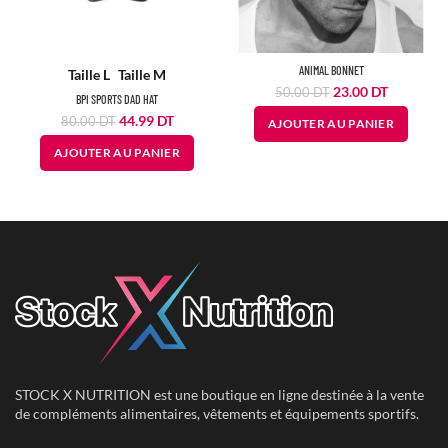
ANIMAL BONNET
Taille L
Taille M
Le
Le
23.00
DT
50.00
DT
BPI SPORTS DAD HAT
prix
prix
Le
Le
44.99
DT
80.00
DT
AJOUTER AU PANIER
initial
actuel
prix
prix
était :
est :
AJOUTER AU PANIER
initial
actuel
50.00
23.00
était :
est :
DT.
DT.
80.00
44.99
DT.
DT.
STOCK X NUTRITION est une boutique en ligne destinée à la vente
de compléments alimentaires, vêtements et équipements sportifs.