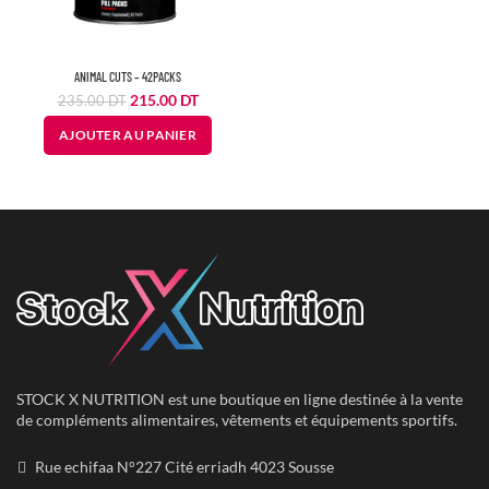
ANIMAL CUTS – 42PACKS
Le
Le
215.00
DT
235.00
DT
prix
prix
AJOUTER AU PANIER
initial
actuel
était :
est :
235.00
215.00
DT.
DT.
STOCK X NUTRITION est une boutique en ligne destinée à la vente
de compléments alimentaires, vêtements et équipements sportifs.
Rue echifaa N°227 Cité erriadh 4023 Sousse