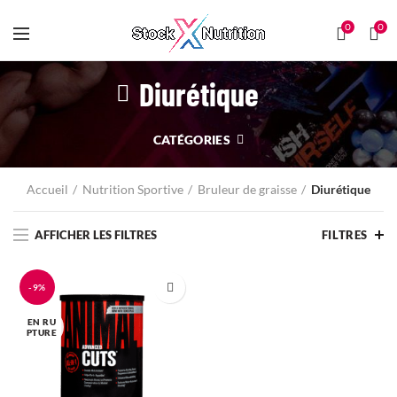
0
0
Diurétique
CATÉGORIES
Accueil
Nutrition Sportive
Bruleur de graisse
Diurétique
AFFICHER LES FILTRES
FILTRES
-9%
EN RU
PTURE