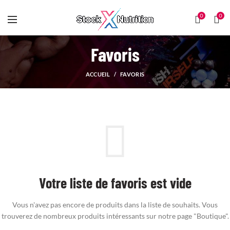
0
0
Favoris
ACCUEIL
FAVORIS
Votre liste de favoris est vide
Vous n'avez pas encore de produits dans la liste de souhaits.
Vous
trouverez de nombreux produits intéressants sur notre page "Boutique".