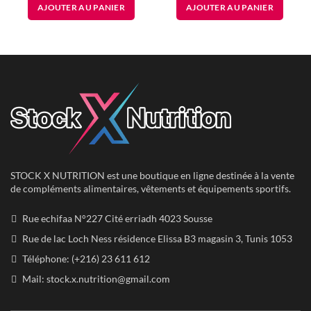
AJOUTER AU PANIER
AJOUTER AU PANIER
initial
actuel
initial
actuel
était :
est :
était :
est :
250.00
199.00
300.00
149.99
DT.
DT.
DT.
DT.
STOCK X NUTRITION est une boutique en ligne destinée à la vente
de compléments alimentaires, vêtements et équipements sportifs.
Rue echifaa N°227 Cité erriadh 4023 Sousse
Rue de lac Loch Ness résidence Elissa B3 magasin 3, Tunis 1053
Téléphone: (+216) 23 611 612
Mail:
stock.x.nutrition@gmail.com