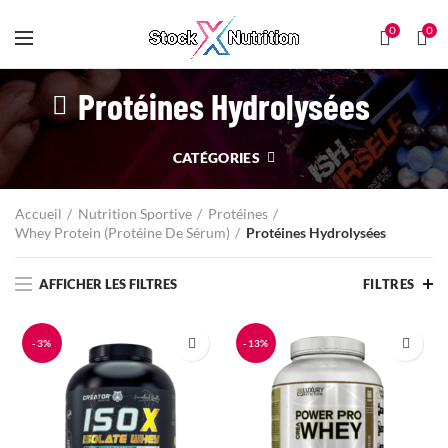
0
0
Protéines Hydrolysées
CATÉGORIES
Accueil
Nutrition Sportive
Protéines
Whey Protein (Protéine De Sérum)
Protéines Hydrolysées
AFFICHER LES FILTRES
FILTRES
-3%
-13%