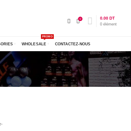
-NOUS :
+216 23 611 612
Livraison: 24h
0.00
DT
0
0
élément
PROMO
SORIES
WHOLESALE
CONTACTEZ-NOUS
e-