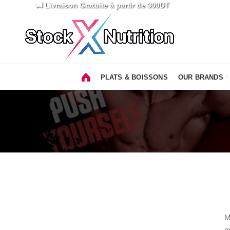
🚚 Livraison Gratuite
à partir de 300DT
PLATS & BOISSONS
OUR BRANDS
M
m