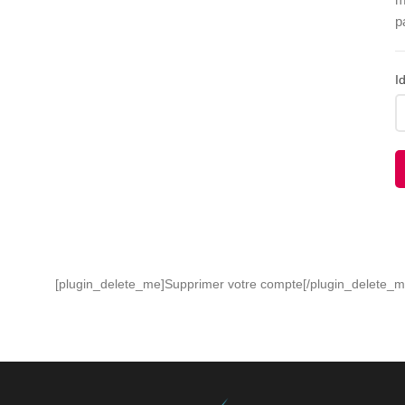
p
I
[plugin_delete_me]Supprimer votre compte[/plugin_delete_m