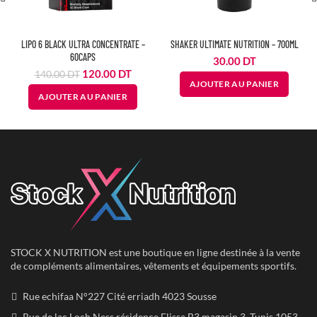
LIPO 6 BLACK ULTRA CONCENTRATE –
SHAKER ULTIMATE NUTRITION – 700ML
60CAPS
30.00
DT
Le
Le
120.00
DT
140.00
DT
AJOUTER AU PANIER
prix
prix
AJOUTER AU PANIER
initial
actuel
était :
est :
140.00
120.00
DT.
DT.
STOCK X NUTRITION est une boutique en ligne destinée à la vente
de compléments alimentaires, vêtements et équipements sportifs.
Rue echifaa N°227 Cité erriadh 4023 Sousse
Rue de lac Loch Ness résidence Elissa B3 magasin 3, Tunis 1053