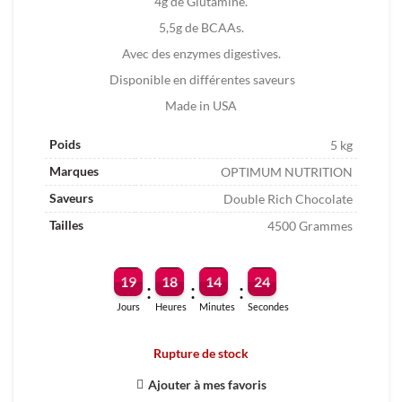
4g de Glutamine.
600.00
480.00
5,5g de BCAAs.
DT.
DT.
Avec des enzymes digestives.
Disponible en différentes saveurs
Made in USA
Poids
5 kg
Marques
OPTIMUM NUTRITION
Saveurs
Double Rich Chocolate
Tailles
4500 Grammes
19
18
14
23
:
:
:
Jours
Heures
Minutes
Secondes
Rupture de stock
Ajouter à mes favoris