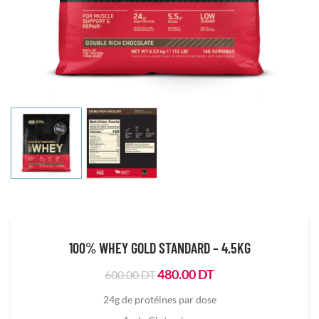
100% WHEY GOLD STANDARD – 4.5KG
Le
Le
480.00
DT
600.00
DT
prix
prix
24g de protéines par dose
initial
actuel
était :
est :