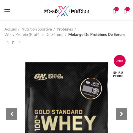
0
0
Accueil
Nutrition Sportive
Protéines
Whey Protein (Protéine De Sérum)
Mélange De Protéines De Sérum
-20%
EN RU
PTURE