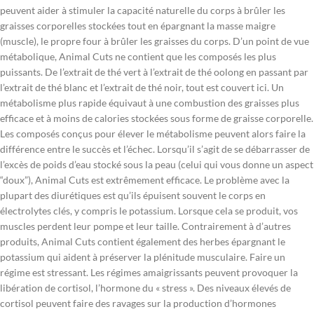
peuvent aider à stimuler la capacité naturelle du corps à brûler les
graisses corporelles stockées tout en épargnant la masse maigre
(muscle), le propre four à brûler les graisses du corps. D’un point de vue
métabolique, Animal Cuts ne contient que les composés les plus
puissants. De l’extrait de thé vert à l’extrait de thé oolong en passant par
l’extrait de thé blanc et l’extrait de thé noir, tout est couvert ici. Un
métabolisme plus rapide équivaut à une combustion des graisses plus
efficace et à moins de calories stockées sous forme de graisse corporelle.
Les composés conçus pour élever le métabolisme peuvent alors faire la
différence entre le succès et l’échec. Lorsqu’il s’agit de se débarrasser de
l’excès de poids d’eau stocké sous la peau (celui qui vous donne un aspect
“doux”), Animal Cuts est extrêmement efficace. Le problème avec la
plupart des diurétiques est qu’ils épuisent souvent le corps en
électrolytes clés, y compris le potassium. Lorsque cela se produit, vos
muscles perdent leur pompe et leur taille. Contrairement à d’autres
produits, Animal Cuts contient également des herbes épargnant le
potassium qui aident à préserver la plénitude musculaire. Faire un
régime est stressant. Les régimes amaigrissants peuvent provoquer la
libération de cortisol, l’hormone du « stress ». Des niveaux élevés de
cortisol peuvent faire des ravages sur la production d’hormones