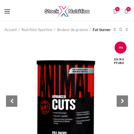
0
0
Accueil
Nutrition Sportive
Bruleur de graisse
Fat burner
-9%
EN RU
PTURE