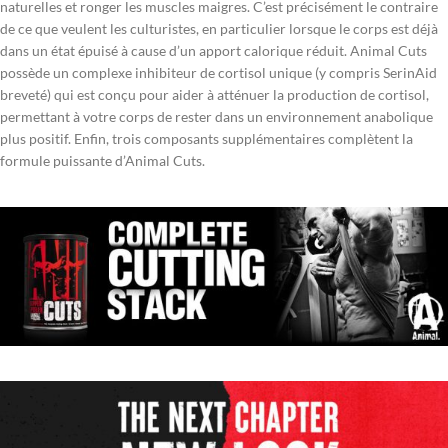
naturelles et ronger les muscles maigres. C’est précisément le contraire
de ce que veulent les culturistes, en particulier lorsque le corps est déjà
dans un état épuisé à cause d’un apport calorique réduit. Animal Cuts
possède un complexe inhibiteur de cortisol unique (y compris SerinAid
breveté) qui est conçu pour aider à atténuer la production de cortisol,
permettant à votre corps de rester dans un environnement anabolique
plus positif. Enfin, trois composants supplémentaires complètent la
formule puissante d’Animal Cuts.