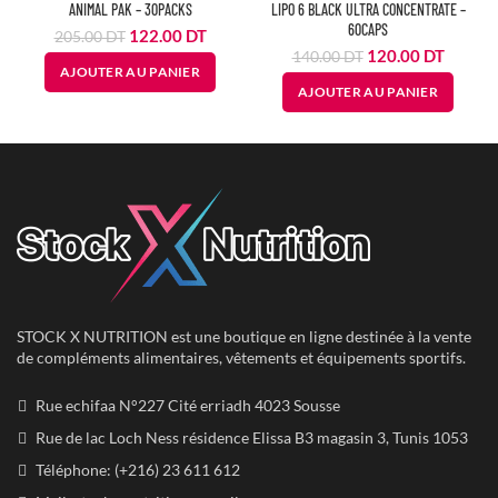
ANIMAL PAK – 30PACKS
LIPO 6 BLACK ULTRA CONCENTRATE –
60CAPS
Le
Le
122.00
DT
205.00
DT
Le
Le
prix
prix
120.00
DT
140.00
DT
AJOUTER AU PANIER
prix
prix
initial
actuel
AJOUTER AU PANIER
initial
actuel
était :
est :
était :
est :
205.00
122.00
140.00
120.00
DT.
DT.
DT.
DT.
STOCK X NUTRITION est une boutique en ligne destinée à la vente
de compléments alimentaires, vêtements et équipements sportifs.
Rue echifaa N°227 Cité erriadh 4023 Sousse
Rue de lac Loch Ness résidence Elissa B3 magasin 3, Tunis 1053
Téléphone: (+216) 23 611 612