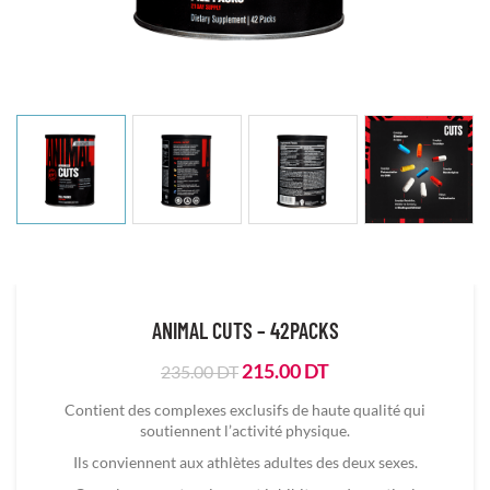
ANIMAL CUTS – 42PACKS
Le
Le
215.00
DT
235.00
DT
prix
prix
Contient des complexes exclusifs de haute qualité qui
initial
actuel
soutiennent l’activité physique.
était :
est :
235.00
215.00
Ils conviennent aux athlètes adultes des deux sexes.
DT.
DT.