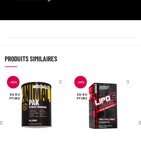
PRODUITS SIMILAIRES
-40%
-14%
EN RU
EN RU
PTURE
PTURE