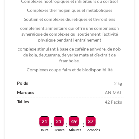
Complexes nootropiques et inhibiteurs du cortisol
Complexes thermogéniques et métaboliques
Soutien et complexes diurétiques et thyroïdiens
complément alimentaire qui offre une combinaison
synergique de complexes qui soutiennent l’activité
physique pendant l’entraînement
complexe stimulant à base de caféine anhydre, de noix
de kola, de guarana, de yerba mate et d’extrait de
framboise.
Complexes coupe-faim et de biodisponibilité
Poids
2 kg
Marques
ANIMAL
Tailles
42 Packs
21
21
49
36
:
:
:
Jours
Heures
Minutes
Secondes