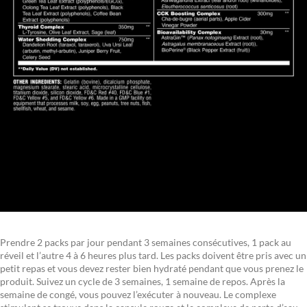
Prendre 2 packs par jour pendant 3 semaines consécutives, 1 pack au
réveil et l’autre 4 à 6 heures plus tard. Les packs doivent être pris avec un
petit repas et vous devez rester bien hydraté pendant que vous prenez le
produit. Suivez un cycle de 3 semaines, 1 semaine de repos. Après la
semaine de congé, vous pouvez l’exécuter à nouveau. Le complexe