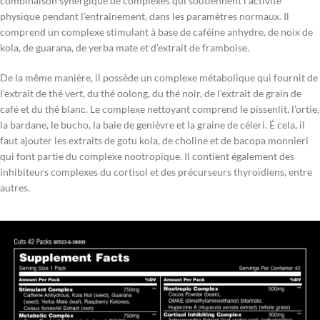
combinaison synergique de complexes qui soutiennent l’activité
physique pendant l’entraînement, dans les paramètres normaux. Il
comprend un complexe stimulant à base de caféine anhydre, de noix de
kola, de guarana, de yerba mate et d’extrait de framboise.
De la même manière, il possède un complexe métabolique qui fournit de
l’extrait de thé vert, du thé oolong, du thé noir, de l’extrait de grain de
café et du thé blanc. Le complexe nettoyant comprend le pissenlit, l’ortie,
la bardane, le bucho, la baie de genièvre et la graine de céleri. É cela, il
faut ajouter les extraits de gotu kola, de choline et de bacopa monnieri
qui font partie du complexe nootropique. Il contient également des
inhibiteurs complexes du cortisol et des précurseurs thyroïdiens, entre
autres.