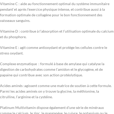
Vitamine C : aide au fonctionnement optimal du système immunitaire
pendant`et après l’exercice physique intense, et contribue aussi à la
formation optimale de collagène pour le bon fonctionnement des
vaisseaux sanguins.
Vitamine D : contribue à l’absorption et l’utilisation optimale du calcium
et du phosphore.
Vitamine E : agit comme antioxydant et protège les cellules contre le
stress oxydant.
Complexe enzymatique : formulé à base de amylase qui catalyse la
digestion de carbohydrates comme l’amidon et le glycogène, et de
papaïne qui contribue avec son action protéolytique.
Acides aminés :agissent comme une matrice de soutien à cette formule.
Parmi les acides aminés on y trouve la glycine, la méthionine, la
citrulline, l’arginine et la cystéine.
Platinum Multivitamin dispose également d’une série de minéraux
comme le calcium, le zinc, le manganèse, le cuivre, le potassium ou le