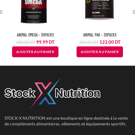
ANIMAL OMEGA – 30PACKS
ANIMAL PAK – 30PACKS
Le
Le
Le
Le
99.99
DT
122.00
DT
200.00
DT
205.00
DT
prix
prix
prix
prix
AJOUTER AU PANIER
AJOUTER AU PANIER
initial
actuel
initial
actuel
était :
est :
était :
est :
200.00
99.99
205.00
122.00
DT.
DT.
DT.
DT.
STOCK X NUTRITION est une boutique en ligne destinée à la vente
de compléments alimentaires, vêtements et équipements sportifs.