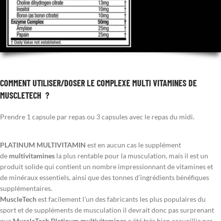
COMMENT UTILISER/DOSER LE COMPLEXE MULTI VITAMINES DE
MUSCLETECH ?
Prendre 1 capsule par repas ou 3 capsules avec le repas du midi.
PLATINUM MULTIVITAMIN
est en aucun cas le supplément
de
multivitamines
la plus rentable pour la musculation, mais il est un
produit solide qui contient un nombre impressionnant de vitamines et
de minéraux essentiels, ainsi que des tonnes d’ingrédients bénéfiques
supplémentaires.
MuscleTech
est facilement l’un des fabricants les plus populaires du
sport et de suppléments de musculation il devrait donc pas surprenant
que
MuscleTech Platinum multivitamines
a été très bien accueillie par