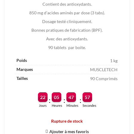
était :
est :
Contient des antioxydants.
115.00
95.00
850 mg d’acides aminés par dose (3 tabs).
DT.
DT.
Dosage testé cliniquement.
Bonnes pratiques de fabrication (BPF).
Avec des antioxydants.
90 tablets par boite.
Poids
1 kg
Marques
MUSCLETECH
Tailles
90 Comprimés
22
05
47
56
:
:
:
Jours
Heures
Minutes
Secondes
Rupture de stock
Ajouter à mes favoris