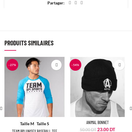
Partager
PRODUITS SIMILAIRES
-27%
-54%
ANIMAL BONNET
Taille M
Taille S
Le
Le
23.00
DT
50.00
DT
TEAM BPI UNISEX BASEBALL TEE