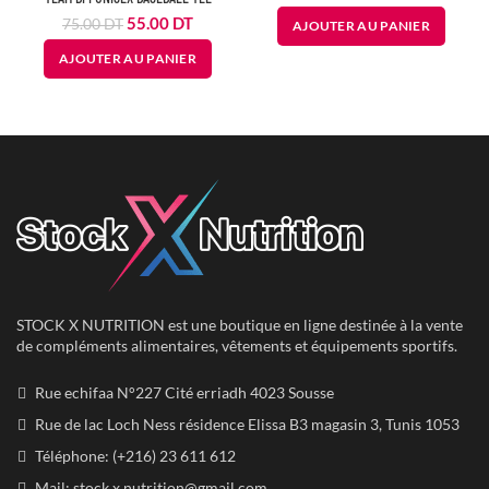
prix
prix
Le
Le
55.00
DT
75.00
DT
AJOUTER AU PANIER
initial
actuel
prix
prix
était :
est :
AJOUTER AU PANIER
initial
actuel
50.00
23.00
était :
est :
DT.
DT.
75.00
55.00
DT.
DT.
STOCK X NUTRITION est une boutique en ligne destinée à la vente
de compléments alimentaires, vêtements et équipements sportifs.
Rue echifaa N°227 Cité erriadh 4023 Sousse
Rue de lac Loch Ness résidence Elissa B3 magasin 3, Tunis 1053
Téléphone: (+216) 23 611 612
Mail:
stock.x.nutrition@gmail.com