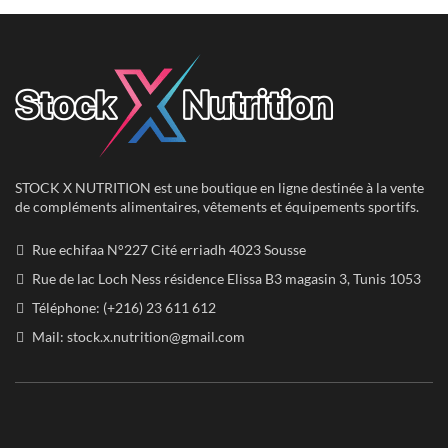
230.00
122.00
140.00
75.00
DT.
DT.
DT.
DT.
STOCK X NUTRITION est une boutique en ligne destinée à la vente
de compléments alimentaires, vêtements et équipements sportifs.
Rue echifaa N°227 Cité erriadh 4023 Sousse
Rue de lac Loch Ness résidence Elissa B3 magasin 3, Tunis 1053
Téléphone: (+216) 23 611 612
Mail:
stock.x.nutrition@gmail.com