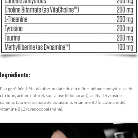
Ingrédients:
Eau gazéifiée, bêta-alanine, malate de citrulline, bétaïne anhydre, acide
citrique, arôme naturel, sucralose (édulcorant), acétyl L-tyrosine,
caféine, taurine, sorbate de potassium, vitamine B3 (nicotinamide),
vitamine B12 (cyanocobalamine).