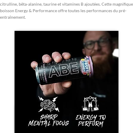
citrulline, bêta-alanine, taurine et vitamines B ajoutées. Cette magnifique
boisson Energy & Performance offre toutes les performances du pré-
entraînement.