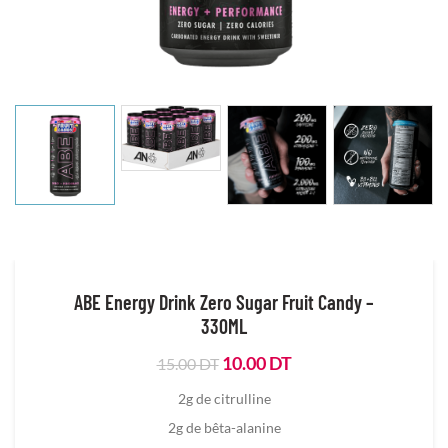
ABE Energy Drink Zero Sugar Fruit Candy –
330ML
Le
Le
10.00
DT
15.00
DT
prix
prix
2g de citrulline
initial
actuel
était :
est :
2g de bêta-alanine
15.00
10.00