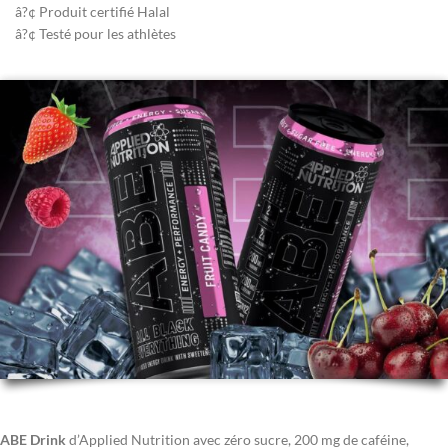
â?¢ Produit certifié Halal
â?¢ Testé pour les athlètes
ABE Drink
d’Applied Nutrition avec zéro sucre, 200 mg de caféine,