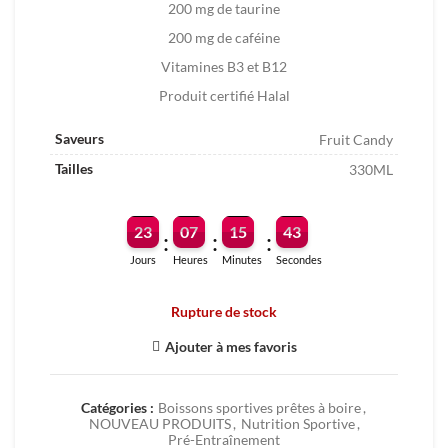
200 mg de taurine
DT.
DT.
200 mg de caféine
Vitamines B3 et B12
Produit certifié Halal
Saveurs
Fruit Candy
Tailles
330ML
23
07
15
43
:
:
:
Jours
Heures
Minutes
Secondes
Rupture de stock
Ajouter à mes favoris
Catégories :
Boissons sportives prêtes à boire
,
NOUVEAU PRODUITS
,
Nutrition Sportive
,
Pré-Entraînement