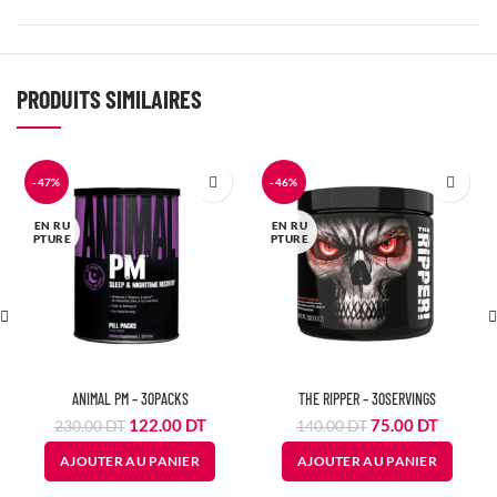
PRODUITS SIMILAIRES
-47%
-46%
EN RU
EN RU
PTURE
PTURE
ANIMAL PM – 30PACKS
THE RIPPER – 30SERVINGS
Le
Le
Le
Le
122.00
DT
75.00
DT
230.00
DT
140.00
DT
prix
prix
prix
prix
AJOUTER AU PANIER
AJOUTER AU PANIER
initial
actuel
initial
actuel
était :
est :
était :
est :