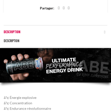
Partager
DESCRIPTION
DESCRIPTION
â?¢ Énergie explosive
â?¢ Concentration
â?¢ Endurance révolutionnaire