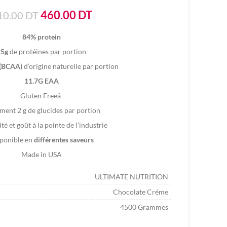
Le
Le
460.00
DT
10.00
DT
prix
prix
84% protein
initial
actuel
25g
de protéines par portion
était :
est :
510.00
460.00
 (BCAA)
d’origine naturelle par portion
DT.
DT.
11.7G EAA
Gluten Freeâ
ment 2 g de glucides par portion
té et goût à la pointe de l’industrie
ponible en
différentes saveurs
Made in USA
ULTIMATE NUTRITION
Chocolate Créme
4500 Grammes