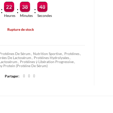
22
38
47
:
:
:
Heures
Minutes
Secondes
Rupture de stock
Ajouter à mes favoris
Protéines De Sérum
,
Nutrition Sportive
,
Protéines
,
trées De Lactosérum
,
Protéines Hydrolysées
,
 Lactosérum
,
Protéines ÿ Libération Progressive
,
y Protein (Protéine De Sérum)
Partager