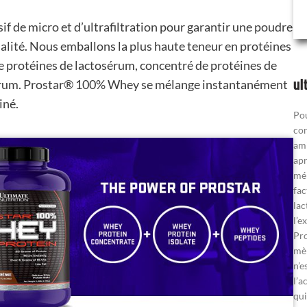
f de micro et d’ultrafiltration pour garantir une poudre
ualité. Nous emballons la plus haute teneur en protéines
e protéines de lactosérum, concentré de protéines de
ul
sérum. Prostar® 100% Whey se mélange instantanément
iné.
Pou
con
ami
apr
mél
fac
lac
l’e
Pro
mèn
n’e
l’a
qui