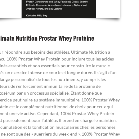
timate Nutrition Prostar Whey Protéine
r répondre aux besoins des athlètes, Ultimate Nutrition a
çu 100% Prostar Whey Protein pour inclure tous les acides
nés essentiels et non essentiels pour construire le muscle
ès un exercice intense de courte et longue durée. Il s’agit d’un
ange personnalisé de tous les nutriments, y compris les
teurs de renforcement immunitaire de la protéine de
tosérum par un processus spécialisé. Étant donné que
xercice peut nuire au système immunitaire, 100% Prostar Whey
tein est le complément nutritionnel de choix pour ceux qui
ent une vie active. Cependant, 100% Prostar Whey Protein
st pas seulement pour l’athlète. Il prend en charge le maintien,
ccumulation et la tonification musculaires chez les personnes
 ne sont que des « guerriers du week-end ». 100% Prostar Whey