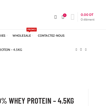
APPELEZ-NOUS :
+216 23 611 612
Livraison: 24h
0.00
DT
0
0
élément
PROMO
RIES
WHOLESALE
CONTACTEZ-NOUS
OTEIN – 4.5KG
0% WHEY PROTEIN – 4.5KG