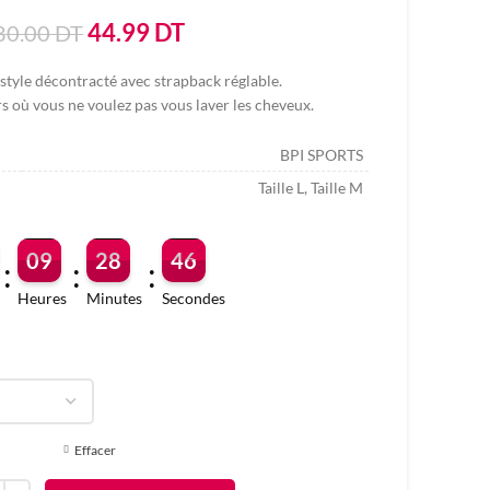
Le
Le
44.99
DT
80.00
DT
prix
prix
, style décontracté avec strapback réglable.
initial
actuel
rs où vous ne voulez pas vous laver les cheveux.
était :
est :
80.00
44.99
BPI SPORTS
DT.
DT.
Taille L, Taille M
09
28
45
:
:
:
Heures
Minutes
Secondes
Effacer
é de BPI SPORTS DAD HAT