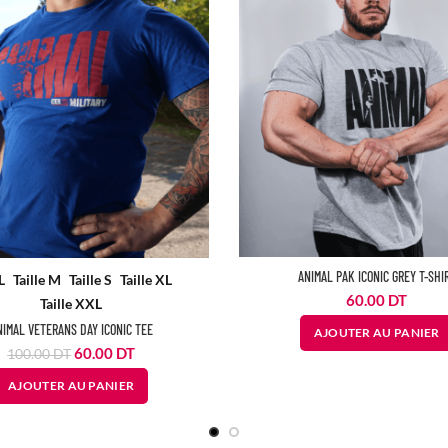
ANIMAL PAK ICONIC GREY T-SHI
L
Taille M
Taille S
Taille XL
60.00
DT
Taille XXL
NIMAL VETERANS DAY ICONIC TEE
AJOUTER AU PANIER
Le
Le
60.00
DT
100.00
DT
prix
prix
AJOUTER AU PANIER
initial
actuel
était :
est :
100.00
60.00
DT.
DT.