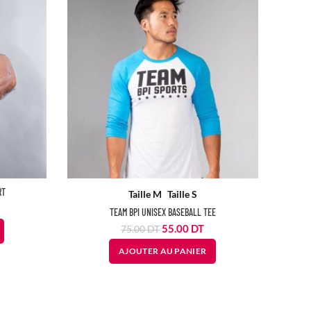
RT
Taille M
Taille S
TEAM BPI UNISEX BASEBALL TEE
Le
Le
55.00
DT
75.00
DT
prix
prix
AJOUTER AU PANIER
initial
actuel
était :
est :
75.00
55.00
DT.
DT.