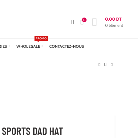
APPELEZ-NOUS :
+216 23 611 612
Livraison: 24h
0.00
DT
0
0
élément
PROMO
RIES
WHOLESALE
CONTACTEZ-NOUS
 SPORTS DAD HAT