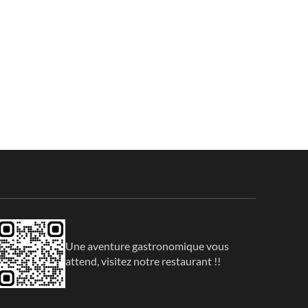
Une aventure gastronomique vous
attend, visitez notre restaurant !!