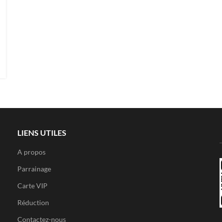
LIENS UTILES
A propos
Parrainage
Carte VIP
Réduction
Contactez-nous