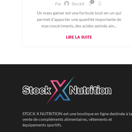
0
Par
StockX
Un mass gainer est une formule tout-en-un qui
permet d'apporter une quantité importante de
macronutriments, des acides aminés ain...
LIRE LA SUITE
STOCK X NUTRITION est une boutique en ligne destinée à la
vente de compléments alimentaires, vêtements et
équipements sportifs.