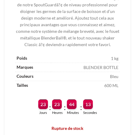
de notre SpoutGuardâ?¢ de niveau professionnel pour
éloigner les germes de la surface de boisson et d’un
design moderne et amélioré. Ajoutez tout cela aux
principaux avantages que vous connaissez et aimez,
comme notre système de mélange breveté, avec le fouet
métallique BlenderBall®, et le tout nouveau shaker
Classic â?¢ deviendra rapidement votre favori.
Poids
1 kg
Marques
BLENDER BOTTLE
Couleurs
Bleu
Tailles
600 ML
23
23
44
13
:
:
:
Jours
Heures
Minutes
Secondes
Rupture de stock