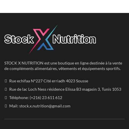
était :
est :
était :
est :
380.00
199.99
80.00
60.00
DT.
DT.
DT.
DT.
STOCK X NUTRITION est une boutique en ligne destinée à la vente
de compléments alimentaires, vêtements et équipements sportifs.
Rue echifaa N°227 Cité erriadh 4023 Sousse
Rue de lac Loch Ness résidence Elissa B3 magasin 3, Tunis 1053
Téléphone: (+216) 23 611 612
Mail:
stock.x.nutrition@gmail.com