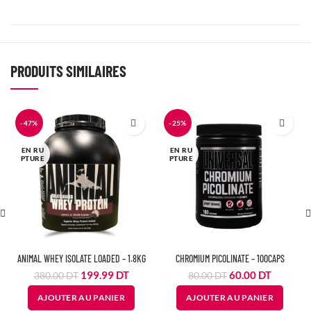
PRODUITS SIMILAIRES
-47%
-25%
EN RU
EN RU
PTURE
PTURE
ANIMAL WHEY ISOLATE LOADED – 1.8KG
CHROMIUM PICOLINATE – 100CAPS
Le
Le
Le
Le
199.99
DT
60.00
DT
380.00
DT
80.00
DT
prix
prix
prix
prix
AJOUTER AU PANIER
AJOUTER AU PANIER
initial
actuel
initial
actuel