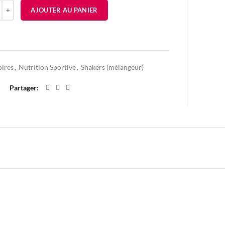
é de SHAKER ULTIMATE NUTRITION - 700ML
AJOUTER AU PANIER
Ajouter à mes favoris
oires
,
Nutrition Sportive
,
Shakers (mélangeur)
Partager