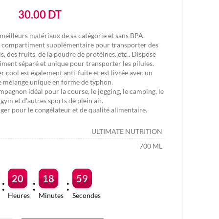
30.00
DT
 meilleurs matériaux de sa catégorie et sans BPA.
un compartiment supplémentaire pour transporter des
, des fruits, de la poudre de protéines. etc,. Dispose
ent séparé et unique pour transporter les pilules.
r cool est également anti-fuite et est livrée avec un
e mélange unique en forme de typhon.
ompagnon idéal pour la course, le jogging, le camping, le
 gym et d’autres sports de plein air.
nger pour le congélateur et de qualité alimentaire.
ULTIMATE NUTRITION
700 ML
20
18
59
:
:
:
Heures
Minutes
Secondes