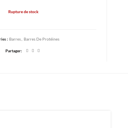
Rupture de stock
Ajouter à mes favoris
ies :
Barres
,
Barres De Protéines
Partager