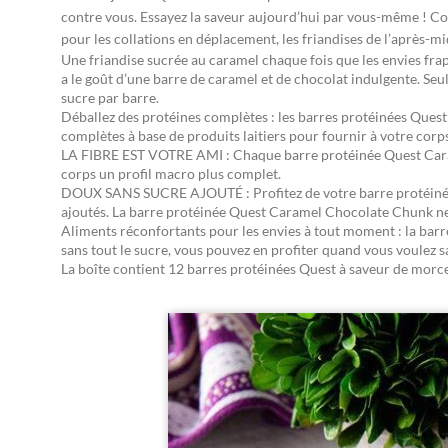
contre vous. Essayez la saveur aujourd’hui par vous-même ! Co
pour les collations en déplacement, les friandises de l’après-mi
Une friandise sucrée au caramel chaque fois que les envies fr
a le goût d’une barre de caramel et de chocolat indulgente. Seule
sucre par barre.
Déballez des protéines complètes : les barres protéinées Que
complètes à base de produits laitiers pour fournir à votre corps
LA FIBRE EST VOTRE AMI : Chaque barre protéinée Quest Caram
corps un profil macro plus complet.
DOUX SANS SUCRE AJOUTÉ : Profitez de votre barre protéinée
ajoutés. La barre protéinée Quest Caramel Chocolate Chunk ne 
Aliments réconfortants pour les envies à tout moment : la bar
sans tout le sucre, vous pouvez en profiter quand vous voulez sa
La boîte contient 12 barres protéinées Quest à saveur de morc