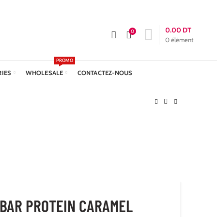
APPELEZ-NOUS :
+216 23 611 612
Livraison: 24h
0.00
DT
0
0
élément
PROMO
RIES
WHOLESALE
CONTACTEZ-NOUS
 BAR PROTEIN CARAMEL