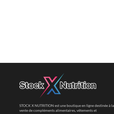
STOCK X NUTRITION est une boutique en ligne destinée à la
vente de compléments alimentaires, vêtements et