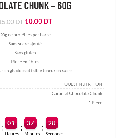
OLATE CHUNK – 60G
Le
Le
10.00
DT
15.00
DT
prix
prix
20g de protéines par barre
initial
actuel
Sans sucre ajouté
était :
est :
15.00
10.00
Sans gluten
DT.
DT.
Riche en fibres
ur en glucides et faible teneur en sucre
QUEST NUTRITION
Caramel Chocolate Chunk
1 Piece
01
37
19
:
:
:
Heures
Minutes
Secondes