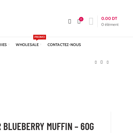
APPELEZ-NOUS :
+216 23 611 612
Livraison: 24h
0.00
DT
0
0
élément
PROMO
RIES
WHOLESALE
CONTACTEZ-NOUS
 BLUEBERRY MUFFIN – 60G