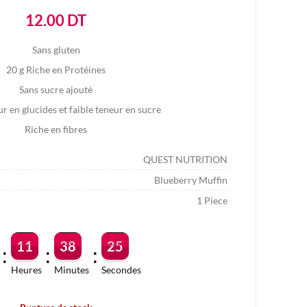
12.00
DT
Sans gluten
20 g Riche en Protéines
Sans sucre ajouté
ur en glucides et faible teneur en sucre
Riche en fibres
QUEST NUTRITION
Blueberry Muffin
1 Piece
11
38
24
:
:
:
Heures
Minutes
Secondes