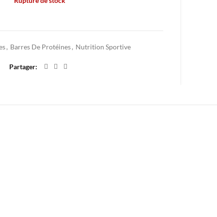
Rupture de stock
Ajouter à mes favoris
es
,
Barres De Protéines
,
Nutrition Sportive
Partager