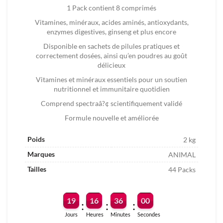
250.00
230.00
1 Pack contient 8 comprimés
DT.
DT.
Vitamines, minéraux, acides aminés, antioxydants,
enzymes digestives, ginseng et plus encore
Disponible en sachets de pilules pratiques et
correctement dosées, ainsi qu’en poudres au goût
délicieux
Vitamines et minéraux essentiels pour un soutien
nutritionnel et immunitaire quotidien
Comprend spectraâ?¢ scientifiquement validé
Formule nouvelle et améliorée
Poids
2 kg
Marques
ANIMAL
Tailles
44 Packs
19
16
35
59
:
:
:
Jours
Heures
Minutes
Secondes