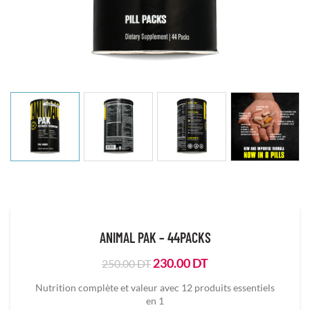
ANIMAL PAK – 44PACKS
Le
Le
230.00
DT
250.00
DT
prix
prix
Nutrition complète et valeur avec 12 produits essentiels
initial
actuel
en 1
était :
est :