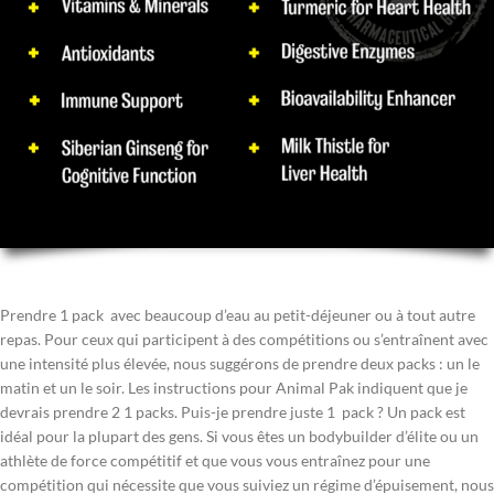
Prendre 1 pack avec beaucoup d’eau au petit-déjeuner ou à tout autre
repas. Pour ceux qui participent à des compétitions ou s’entraînent avec
une intensité plus élevée, nous suggérons de prendre deux packs : un le
matin et un le soir. Les instructions pour Animal Pak indiquent que je
devrais prendre 2 1 packs. Puis-je prendre juste 1 pack ? Un pack est
idéal pour la plupart des gens. Si vous êtes un bodybuilder d’élite ou un
athlète de force compétitif et que vous vous entraînez pour une
compétition qui nécessite que vous suiviez un régime d’épuisement, nous