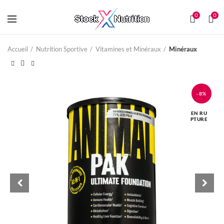
0
0
Accueil
Nutrition Sportive
Vitamines et Minéraux
Minéraux
-8%
EN RU
PTURE