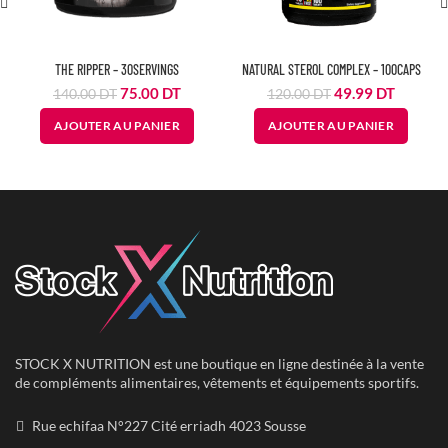
THE RIPPER – 30SERVINGS
NATURAL STEROL COMPLEX – 100CAPS
Le
Le
Le
Le
75.00
DT
49.99
DT
140.00
DT
120.00
DT
prix
prix
prix
prix
AJOUTER AU PANIER
AJOUTER AU PANIER
initial
actuel
initial
actuel
était :
est :
était :
est :
140.00
75.00
120.00
49.99
DT.
DT.
DT.
DT.
STOCK X NUTRITION est une boutique en ligne destinée à la vente
de compléments alimentaires, vêtements et équipements sportifs.
Rue echifaa N°227 Cité erriadh 4023 Sousse