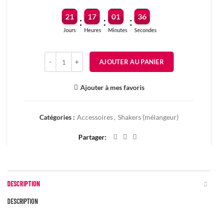
21
17
01
36
:
:
:
Jours
Heures
Minutes
Secondes
quantité de SHAKER UNIVERSAL NUTRITION – 700ML
AJOUTER AU PANIER
Ajouter à mes favoris
Catégories :
Accessoires
,
Shakers (mélangeur)
Partager
DESCRIPTION
DESCRIPTION