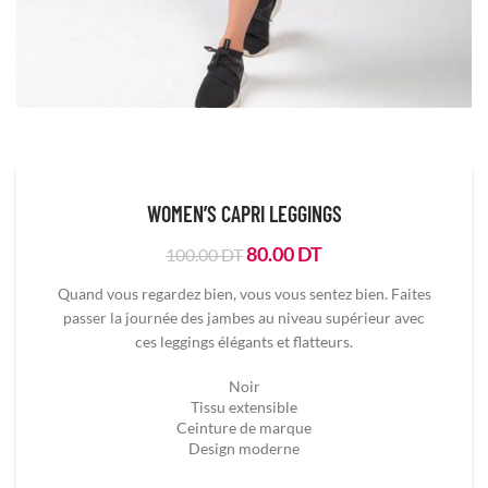
WOMEN’S CAPRI LEGGINGS
Le
Le
80.00
DT
100.00
DT
prix
prix
Quand vous regardez bien, vous vous sentez bien. Faites
initial
actuel
passer la journée des jambes au niveau supérieur avec
était :
est :
ces leggings élégants et flatteurs.
100.00
80.00
DT.
DT.
Noir
Tissu extensible
Ceinture de marque
Design moderne