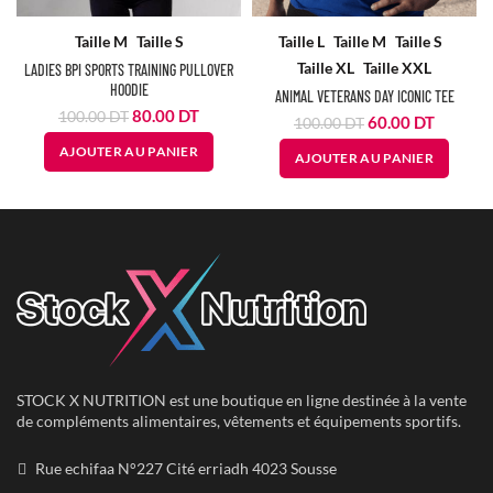
Taille M
Taille S
Taille L
Taille M
Taille S
Taille XL
Taille XXL
LADIES BPI SPORTS TRAINING PULLOVER
HOODIE
ANIMAL VETERANS DAY ICONIC TEE
Le
Le
80.00
DT
100.00
DT
Le
Le
60.00
DT
100.00
DT
prix
prix
prix
prix
AJOUTER AU PANIER
initial
actuel
AJOUTER AU PANIER
initial
actuel
était :
est :
était :
est :
100.00
80.00
100.00
60.00
DT.
DT.
DT.
DT.
STOCK X NUTRITION est une boutique en ligne destinée à la vente
de compléments alimentaires, vêtements et équipements sportifs.
Rue echifaa N°227 Cité erriadh 4023 Sousse