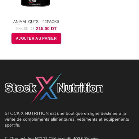
ANIMAL CUTS – 42PACKS
Le
Le
215.00
DT
235.00
DT
prix
prix
AJOUTER AU PANIER
initial
actuel
était :
est :
235.00
215.00
DT.
DT.
STOCK X NUTRITION est une boutique en ligne destinée à la
vente de compléments alimentaires, vêtements et équipements
sportifs.
Rue echifaa N°227 Cité erriadh 4023 Sousse