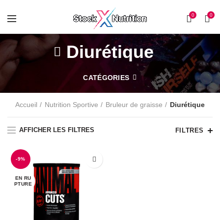
0
0
Diurétique
CATÉGORIES
Accueil
Nutrition Sportive
Bruleur de graisse
Diurétique
AFFICHER LES FILTRES
FILTRES
-9%
EN RU
PTURE