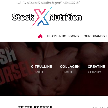
🚚 Livraison Gratuite
à partir de 300DT
PLATS & BOISSONS
OUR BRANDS
CITRULLINE
COLLAGEN
CREATINE
1
Produit
1
Produit
4
Produits
FILTER BY PRICE
Accueil
N