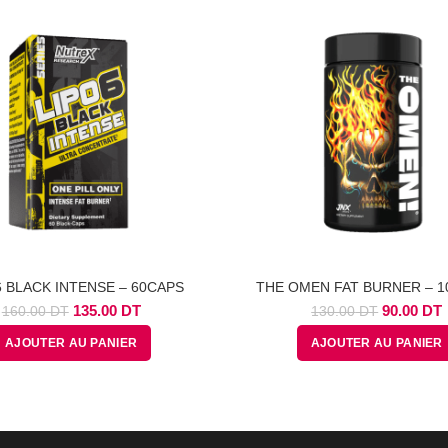
DT.
DT.
DT.
6 BLACK INTENSE – 60CAPS
THE OMEN FAT BURNER – 1
Le
Le
Le
135.00
DT
90.00
DT
160.00
DT
130.00
DT
prix
prix
prix
p
AJOUTER AU PANIER
AJOUTER AU PANIER
initial
actuel
initial
a
était :
est :
était :
e
160.00
135.00
130.00
DT.
DT.
DT.