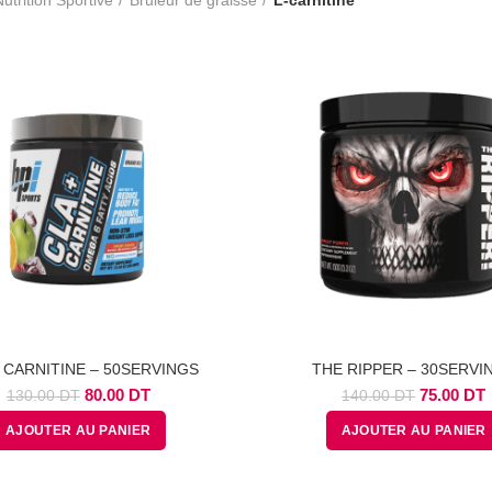
+ CARNITINE – 50SERVINGS
THE RIPPER – 30SERVI
Le
Le
Le
80.00
DT
75.00
DT
130.00
DT
140.00
DT
prix
prix
prix
p
AJOUTER AU PANIER
AJOUTER AU PANIER
initial
actuel
initial
a
était :
est :
était :
e
130.00
80.00
140.00