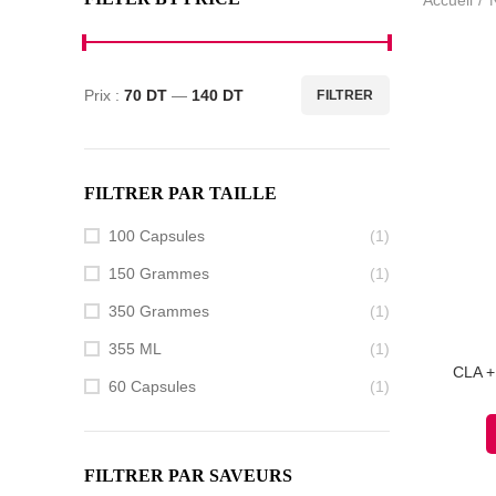
Prix :
70 DT
—
140 DT
FILTRER
Prix
Prix
min
max
FILTRER PAR TAILLE
100 Capsules
(1)
150 Grammes
(1)
350 Grammes
(1)
355 ML
(1)
CLA 
60 Capsules
(1)
FILTRER PAR SAVEURS