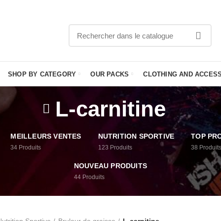
APPELEZ
SHOP BY CATEGORY
OUR PACKS
CLOTHING AND ACCES
L-carnitine
MEILLEURS VENTES
NUTRITION SPORTIVE
TOP PR
34
Produits
123
Produits
38
Produit
NOUVEAU PRODUITS
44
Produits
utrition Sportive
Bruleur de graisse
L-carnitine