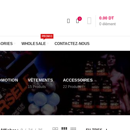
-NOUS :
+216 23 611 612
Livraison: 24h
0.00
DT
0
0
élément
PROMO
SORIES
WHOLESALE
CONTACTEZ-NOUS
OMOTION
VÊTEMENTS
ACCESSOIRES
s
15
Produits
22
Produits