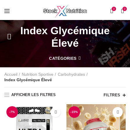
0
0
Index Glycémique
Élevé
CATÉGORIES
Accueil
Nutrition Sportive
Carbohydrates
Index Glycémique Élevé
AFFICHER LES FILTRES
FILTRES
-7%
-15%