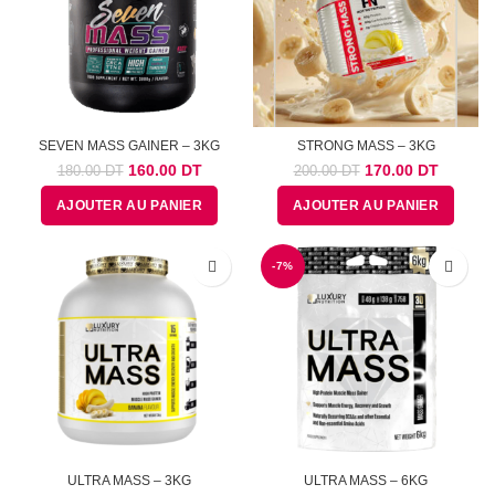
SEVEN MASS GAINER – 3KG
STRONG MASS – 3KG
Le
Le
Le
Le
160.00
DT
170.00
DT
180.00
DT
200.00
DT
prix
prix
prix
prix
AJOUTER AU PANIER
AJOUTER AU PANIER
initial
actuel
initial
actuel
était :
est :
était :
est :
180.00
160.00
200.00
170.00
DT.
DT.
-7%
DT.
DT.
ULTRA MASS – 3KG
ULTRA MASS – 6KG