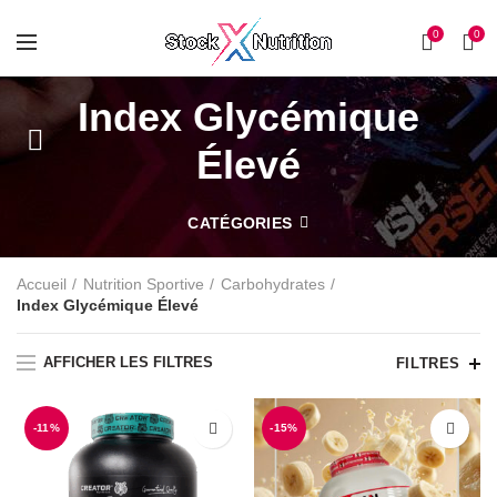
0
0
Index Glycémique
Élevé
CATÉGORIES
Accueil
Nutrition Sportive
Carbohydrates
Index Glycémique Élevé
AFFICHER LES FILTRES
FILTRES
-11%
-15%