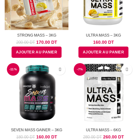
STRONG MASS – 3KG
ULTRA MASS – 3KG
Le
Le
170.00
DT
160.00
DT
200.00
DT
prix
prix
AJOUTER AU PANIER
AJOUTER AU PANIER
initial
actuel
était :
est :
200.00
170.00
-11%
DT.
DT.
-7%
SEVEN MASS GAINER – 3KG
ULTRA MASS – 6KG
Le
Le
Le
Le
160.00
DT
260.00
DT
180.00
DT
280.00
DT