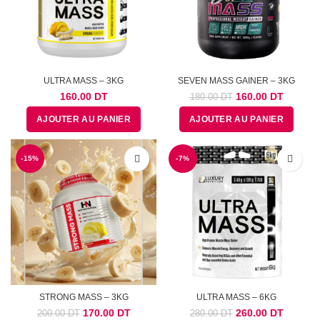
ULTRA MASS – 3KG
SEVEN MASS GAINER – 3KG
Le
Le
160.00
DT
160.00
DT
180.00
DT
prix
prix
AJOUTER AU PANIER
AJOUTER AU PANIER
initial
actuel
était :
est :
180.00
160.00
-15%
-7%
DT.
DT.
STRONG MASS – 3KG
ULTRA MASS – 6KG
Le
Le
Le
Le
170.00
DT
260.00
DT
200.00
DT
280.00
DT