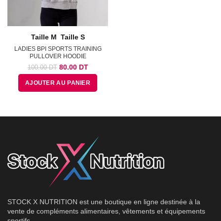
Taille M
Taille S
LADIES BPI SPORTS TRAINING
PULLOVER HOODIE
Le
Le
80.00
DT
100.00
DT
prix
prix
AJOUTER AU PANIER
initial
actuel
était :
est :
100.00
80.00
DT.
DT.
STOCK X NUTRITION est une boutique en ligne destinée à la
vente de compléments alimentaires, vêtements et équipements
sportifs.