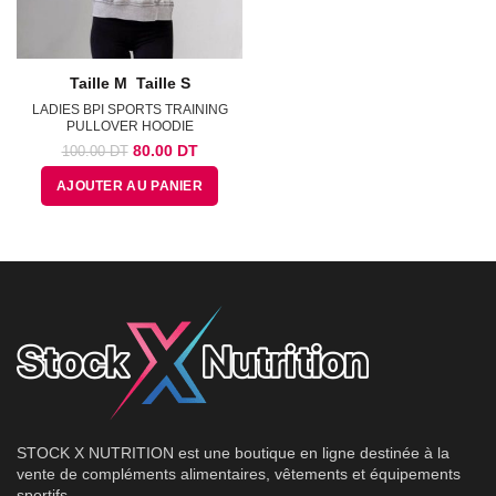
Taille M
Taille S
LADIES BPI SPORTS TRAINING
PULLOVER HOODIE
Le
Le
80.00
DT
100.00
DT
prix
prix
AJOUTER AU PANIER
initial
actuel
était :
est :
100.00
80.00
DT.
DT.
STOCK X NUTRITION est une boutique en ligne destinée à la
vente de compléments alimentaires, vêtements et équipements
sportifs.