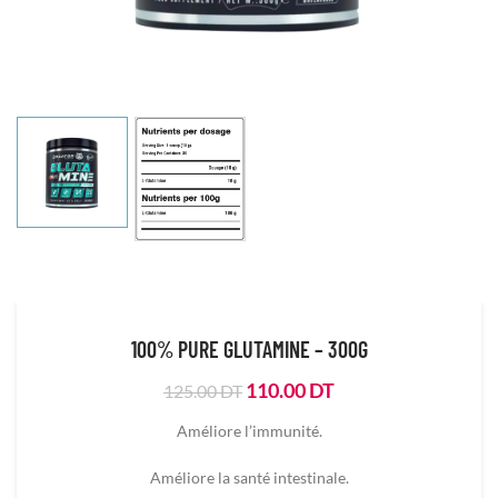
100% PURE GLUTAMINE – 300G
Le
Le
110.00
DT
125.00
DT
prix
prix
Améliore l’immunité.
initial
actuel
était :
est :
Améliore la santé intestinale.
125.00
110.00