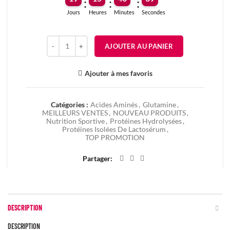
:
:
:
Jours
Heures
Minutes
Secondes
quantité de 100% PURE GLUTAMINE - 300G
AJOUTER AU PANIER
Ajouter à mes favoris
Catégories :
Acides Aminés
,
Glutamine
,
MEILLEURS VENTES
,
NOUVEAU PRODUITS
,
Nutrition Sportive
,
Protéines Hydrolysées
,
Protéines Isolées De Lactosérum
,
TOP PROMOTION
Partager
DESCRIPTION
DESCRIPTION