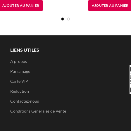
prix
prix
AJOUTER AU PANIER
AJOUTER AU PANIER
initial
actuel
était :
est :
165.00
70.00
DT.
DT.
LIENS UTILES
A propos
Parrainage
Carte VIP
Réduction
Contactez-nous
Conditions Générales de Vente