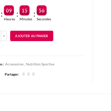
09
15
56
:
:
:
Heures
Minutes
Secondes
é de PILL BOX
AJOUTER AU PANIER
Ajouter à mes favoris
es :
Accessoires
,
Nutrition Sportive
Partager