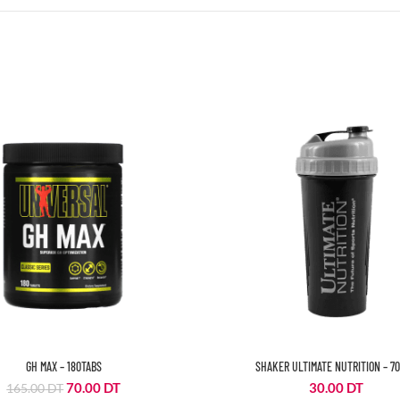
GH MAX – 180TABS
SHAKER ULTIMATE NUTRITION – 7
Le
Le
70.00
DT
30.00
DT
165.00
DT