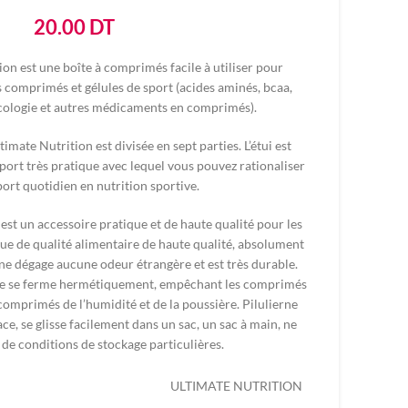
20.00
DT
ion est une boîte à comprimés facile à utiliser pour
s comprimés et gélules de sport (acides aminés, bcaa,
ologie et autres médicaments en comprimés).
mate Nutrition est divisée en sept parties. L’étui est
port très pratique avec lequel vous pouvez rationaliser
ort quotidien en nutrition sportive.
 est un accessoire pratique et de haute qualité pour les
que de qualité alimentaire de haute qualité, absolument
 ne dégage aucune odeur étrangère et est très durable.
te se ferme hermétiquement, empêchant les comprimés
comprimés de l’humidité et de la poussière. Pilulierne
e, se glisse facilement dans un sac, un sac à main, ne
 de conditions de stockage particulières.
ULTIMATE NUTRITION