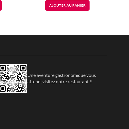
prix
prix
AJOUTER AU PANIER
initial
actuel
était :
est :
130.00
80.00
DT.
DT.
Une aventure gastronomique vous
attend, visitez notre restaurant !!