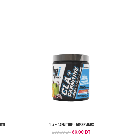
00ML
CLA + CARNITINE – 50SERVINGS
Le
Le
80.00
DT
130.00
DT