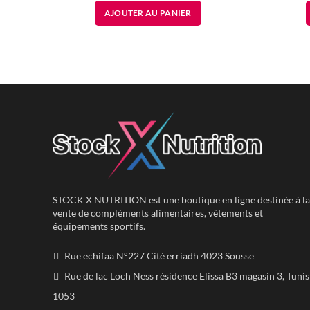
prix
prix
AJOUTER AU PANIER
initial
actuel
était :
est :
140.00
75.00
DT.
DT.
STOCK X NUTRITION est une boutique en ligne destinée à la
vente de compléments alimentaires, vêtements et
équipements sportifs.
Rue echifaa N°227 Cité erriadh 4023 Sousse
Rue de lac Loch Ness résidence Elissa B3 magasin 3, Tunis
1053