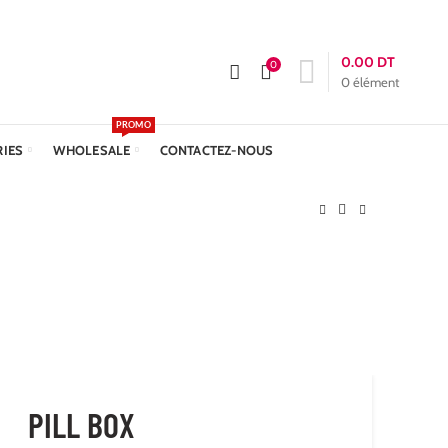
APPELEZ-NOUS :
+216 23 611 612
Livraison: 24h
0.00
DT
0
0
élément
PROMO
RIES
WHOLESALE
CONTACTEZ-NOUS
PILL BOX