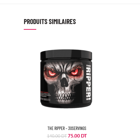
PRODUITS SIMILAIRES
THE RIPPER – 30SERVINGS
Le
Le
75.00
DT
140.00
DT