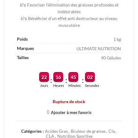
â?¢ Favoriser l’élimination des graisses profondes et
indésirables
â?¢ Bénéficier d’un effet anti destructeur au niveau
musculaire
Poids
1 kg
Marques
ULTIMATE NUTRITION
Tailles
90 Gélules
22
16
45
02
:
:
:
Jours
Heures
Minutes
Secondes
Rupture de stock
Ajouter à mes favoris
Catégories :
Acides Gras
,
Bruleur de graisse
,
Cla
,
CLA
,
Nutrition Sportive