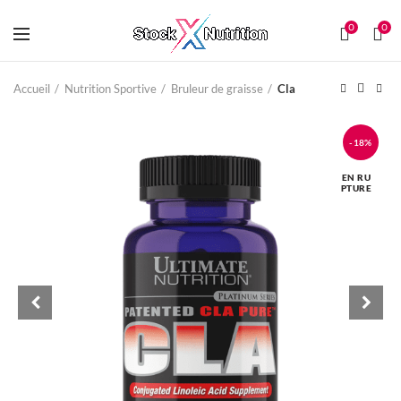
0
0
Accueil
Nutrition Sportive
Bruleur de graisse
Cla
-18%
EN RU
PTURE