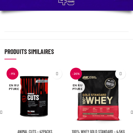
PRODUITS SIMILAIRES
-9%
-20%
EN RU
EN RU
PTURE
PTURE
ANIMAL CUTS – 42PACKS
100% WHEY GOLD STANDARD – 4.5KG