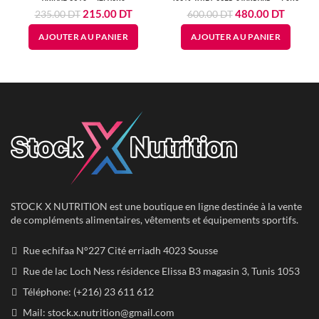
Le
Le
Le
Le
215.00
DT
480.00
DT
235.00
DT
600.00
DT
prix
prix
prix
prix
AJOUTER AU PANIER
AJOUTER AU PANIER
initial
actuel
initial
actuel
était :
est :
était :
est :
235.00
215.00
600.00
480.00
DT.
DT.
DT.
DT.
STOCK X NUTRITION est une boutique en ligne destinée à la vente
de compléments alimentaires, vêtements et équipements sportifs.
Rue echifaa N°227 Cité erriadh 4023 Sousse
Rue de lac Loch Ness résidence Elissa B3 magasin 3, Tunis 1053
Téléphone: (+216) 23 611 612
Mail:
stock.x.nutrition@gmail.com