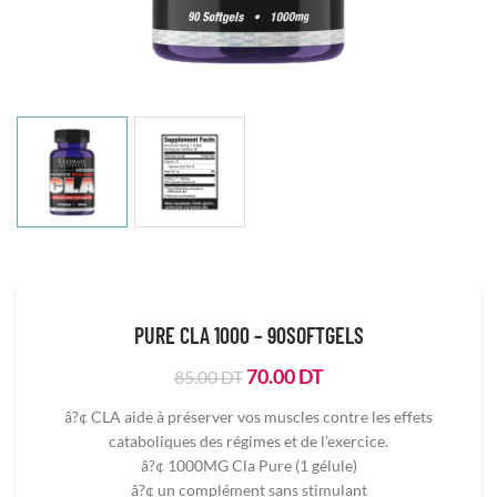
PURE CLA 1000 – 90SOFTGELS
Le
Le
70.00
DT
85.00
DT
prix
prix
â?¢ CLA aide à préserver vos muscles contre les effets
initial
actuel
cataboliques des régimes et de l’exercice.
était :
est :
â?¢ 1000MG Cla Pure (1 gélule)
85.00
70.00
DT.
DT.
â?¢ un complément sans stimulant