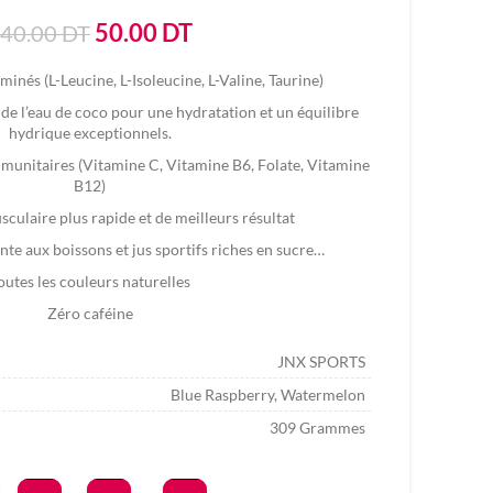
Le
Le
50.00
DT
40.00
DT
prix
prix
inés (L-Leucine, L-Isoleucine, L-Valine, Taurine)
initial
actuel
 de l’eau de coco pour une hydratation et un équilibre
était :
est :
hydrique exceptionnels.
140.00
50.00
munitaires (Vitamine C, Vitamine B6, Folate, Vitamine
DT.
DT.
B12)
culaire plus rapide et de meilleurs résultat
te aux boissons et jus sportifs riches en sucre…
outes les couleurs naturelles
Zéro caféine
JNX SPORTS
Blue Raspberry, Watermelon
309 Grammes