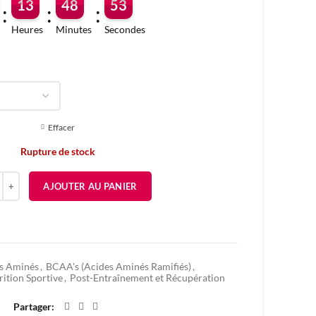
13
48
52
:
:
:
Heures
Minutes
Secondes
Effacer
Rupture de stock
é de BCAA THE JINX HYDRA - 30SERVINGS
AJOUTER AU PANIER
Ajouter à mes favoris
s Aminés
,
BCAA's (Acides Aminés Ramifiés)
,
ition Sportive
,
Post-Entraînement et Récupération
Partager