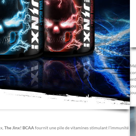
Mél
con
ent
jou
jou
ix,
The Jinx! BCAA
fournit une pile de vitamines stimulant l’immunité