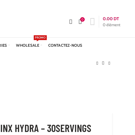
APPELEZ-NOUS :
+216 23 611 612
Livraison: 24h
0.00
DT
0
0
élément
PROMO
RIES
WHOLESALE
CONTACTEZ-NOUS
INX HYDRA – 30SERVINGS