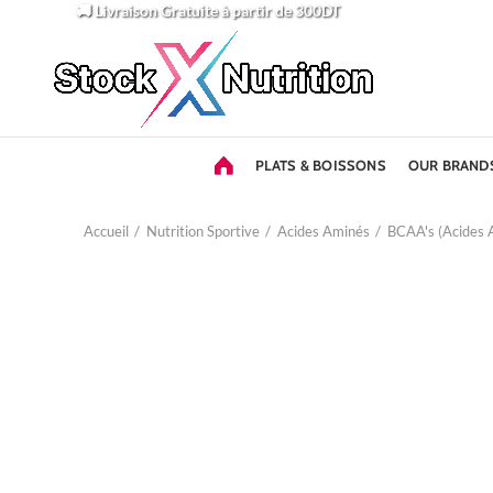
🚚 Livraison Gratuite
à partir de 300DT
PLATS & BOISSONS
OUR BRAND
Accueil
Nutrition Sportive
Acides Aminés
BCAA's (Acides 