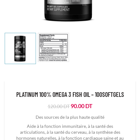
PLATINUM 100% OMEGA 3 FISH OIL – 100SOFTGELS
Le
Le
90.00
DT
120.00
DT
prix
prix
Des sources de la plus haute qualité
initial
actuel
était :
est :
Aide à la fonction immunitaire, à la santé des
120.00
90.00
articulations, à la santé du cerveau, à la synthèse des
DT.
DT.
hormones naturelles, à la fonction cardiaque saine et au