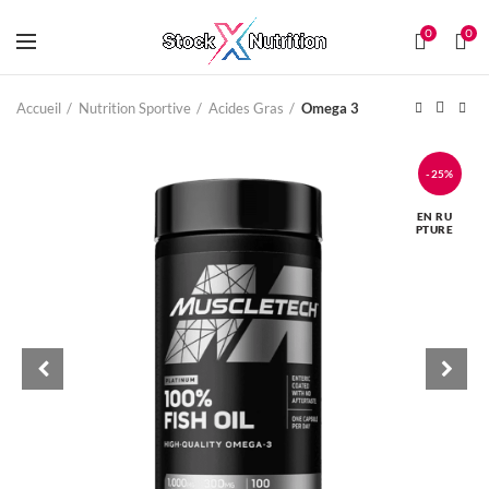
0
0
Accueil
Nutrition Sportive
Acides Gras
Omega 3
-25%
EN RU
PTURE