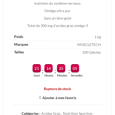
maintien du système nerveux.
Oméga ultra pur
Sans arrière-goût
Total de 300 mg d’acides gras oméga-3
Poids
1 kg
Marques
MUSCLETECH
Tailles
100 Gélules
21
14
35
04
:
:
:
Jours
Heures
Minutes
Secondes
Rupture de stock
Ajouter à mes favoris
Catégories :
Acides Gras
,
Nutrition Sportive
,