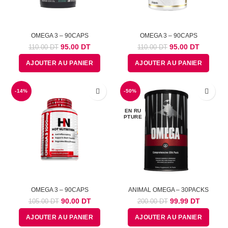
OMEGA 3 – 90CAPS
OMEGA 3 – 90CAPS
Le
Le
Le
Le
95.00
DT
95.00
DT
110.00
DT
110.00
DT
prix
prix
prix
prix
AJOUTER AU PANIER
AJOUTER AU PANIER
initial
actuel
initial
actuel
était :
est :
était :
est :
110.00
95.00
110.00
95.00
-14%
DT.
DT.
-50%
DT.
DT.
EN RU
PTURE
OMEGA 3 – 90CAPS
ANIMAL OMEGA – 30PACKS
Le
Le
Le
Le
90.00
DT
99.99
DT
105.00
DT
200.00
DT
prix
prix
prix
prix
AJOUTER AU PANIER
AJOUTER AU PANIER
initial
actuel
initial
actuel