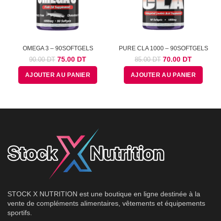
OMEGA 3 – 90SOFTGELS
PURE CLA 1000 – 90SOFTGELS
Le
Le
Le
Le
75.00
DT
70.00
DT
90.00
DT
85.00
DT
prix
prix
prix
prix
AJOUTER AU PANIER
AJOUTER AU PANIER
initial
actuel
initial
actuel
était :
est :
était :
est :
90.00
75.00
85.00
70.00
DT.
DT.
DT.
DT.
STOCK X NUTRITION est une boutique en ligne destinée à la
vente de compléments alimentaires, vêtements et équipements
sportifs.