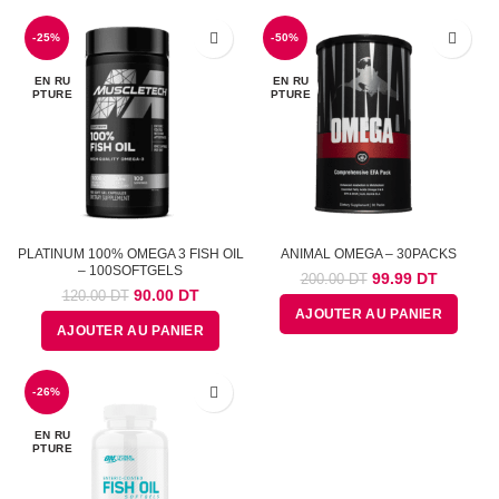
était :
est :
était :
est :
110.00
95.00
90.00
75.00
-25%
DT.
DT.
-50%
DT.
DT.
EN RU
EN RU
PTURE
PTURE
PLATINUM 100% OMEGA 3 FISH OIL
ANIMAL OMEGA – 30PACKS
– 100SOFTGELS
Le
Le
99.99
DT
200.00
DT
Le
Le
90.00
DT
120.00
DT
prix
prix
prix
prix
AJOUTER AU PANIER
initial
actuel
AJOUTER AU PANIER
initial
actuel
était :
est :
était :
est :
200.00
99.99
120.00
90.00
DT.
DT.
-26%
DT.
DT.
EN RU
PTURE