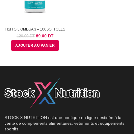
FISH OIL OMEGA 3 – 100SOFTGELS
Le
Le
89.00
DT
120.00
DT
prix
prix
AJOUTER AU PANIER
initial
actuel
était :
est :
120.00
89.00
DT.
DT.
STOCK X NUTRITION est une boutique en ligne destinée à la
vente de compléments alimentaires, vêtements et équipements
sportifs.