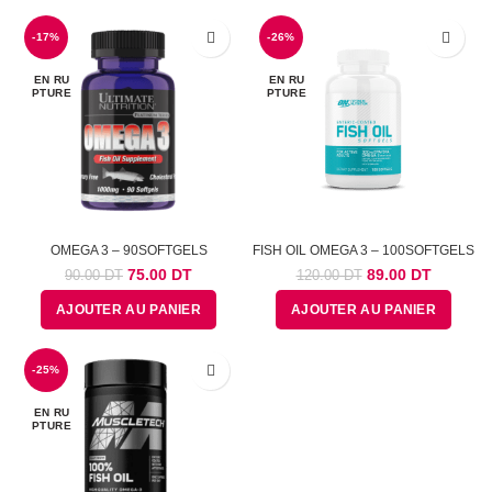
était :
est :
était :
est :
110.00
95.00
200.00
99.99
-17%
DT.
DT.
-26%
DT.
DT.
EN RU
EN RU
PTURE
PTURE
OMEGA 3 – 90SOFTGELS
FISH OIL OMEGA 3 – 100SOFTGELS
Le
Le
Le
Le
75.00
DT
89.00
DT
90.00
DT
120.00
DT
prix
prix
prix
prix
AJOUTER AU PANIER
AJOUTER AU PANIER
initial
actuel
initial
actuel
était :
est :
était :
est :
90.00
75.00
120.00
89.00
-25%
DT.
DT.
DT.
DT.
EN RU
PTURE