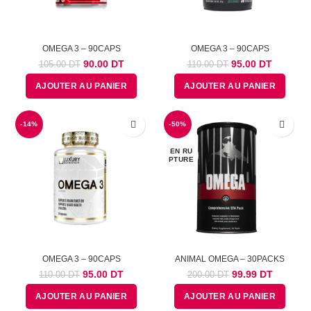
OMEGA 3 – 90CAPS
OMEGA 3 – 90CAPS
Le
Le
Le
Le
90.00
DT
95.00
DT
105.00
DT
110.00
DT
prix
prix
prix
prix
AJOUTER AU PANIER
AJOUTER AU PANIER
initial
actuel
initial
actuel
était :
est :
était :
est :
105.00
90.00
110.00
95.00
-14%
DT.
DT.
-50%
DT.
DT.
EN RU
PTURE
OMEGA 3 – 90CAPS
ANIMAL OMEGA – 30PACKS
Le
Le
Le
Le
95.00
DT
99.99
DT
110.00
DT
200.00
DT
prix
prix
prix
prix
AJOUTER AU PANIER
AJOUTER AU PANIER
initial
actuel
initial
actuel