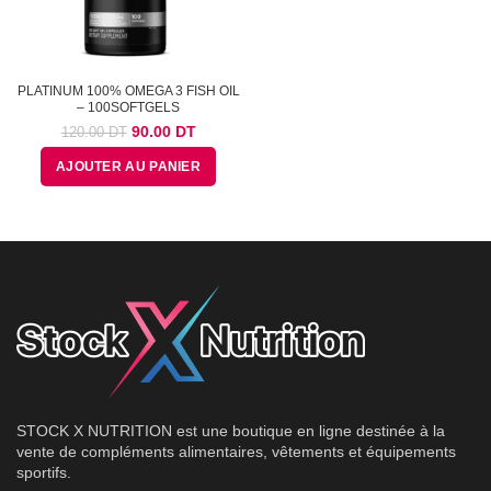
PLATINUM 100% OMEGA 3 FISH OIL
– 100SOFTGELS
Le
Le
90.00
DT
120.00
DT
prix
prix
AJOUTER AU PANIER
initial
actuel
était :
est :
120.00
90.00
DT.
DT.
STOCK X NUTRITION est une boutique en ligne destinée à la
vente de compléments alimentaires, vêtements et équipements
sportifs.