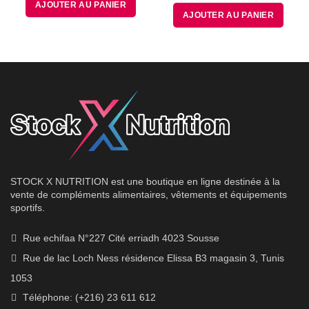
prix
prix
AJOUTER AU PANIER
initial
actuel
AJOUTER AU PANIER
initial
actuel
était :
est :
était :
est :
160.00
135.00
130.00
90.00
DT.
DT.
DT.
DT.
STOCK X NUTRITION est une boutique en ligne destinée à la
vente de compléments alimentaires, vêtements et équipements
sportifs.
Rue echifaa N°227 Cité erriadh 4023 Sousse
Rue de lac Loch Ness résidence Elissa B3 magasin 3, Tunis
1053
Téléphone: (+216) 23 611 612