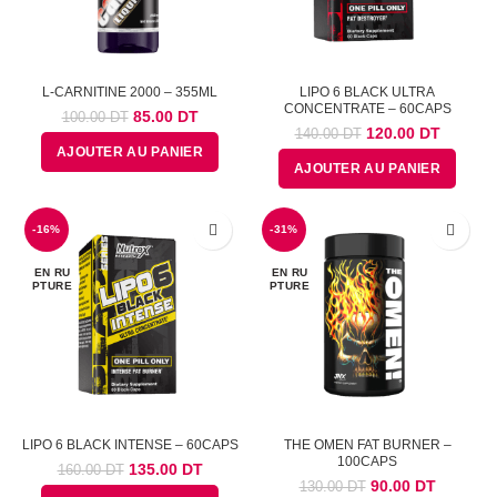
L-CARNITINE 2000 – 355ML
LIPO 6 BLACK ULTRA
CONCENTRATE – 60CAPS
Le
Le
85.00
DT
100.00
DT
Le
Le
120.00
DT
prix
prix
140.00
DT
prix
prix
AJOUTER AU PANIER
initial
actuel
AJOUTER AU PANIER
initial
actuel
était :
est :
était :
est :
100.00
85.00
140.00
120.00
DT.
DT.
-16%
-31%
DT.
DT.
EN RU
EN RU
PTURE
PTURE
LIPO 6 BLACK INTENSE – 60CAPS
THE OMEN FAT BURNER –
100CAPS
Le
Le
135.00
DT
160.00
DT
Le
Le
90.00
DT
prix
prix
130.00
DT