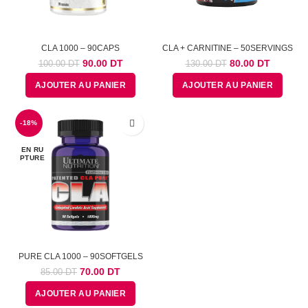
CLA 1000 – 90CAPS
CLA + CARNITINE – 50SERVINGS
Le
Le
Le
Le
90.00
DT
80.00
DT
100.00
DT
130.00
DT
prix
prix
prix
prix
AJOUTER AU PANIER
AJOUTER AU PANIER
initial
actuel
initial
actuel
était :
est :
était :
est :
100.00
90.00
130.00
80.00
-18%
DT.
DT.
DT.
DT.
EN RU
PTURE
PURE CLA 1000 – 90SOFTGELS
Le
Le
70.00
DT
85.00
DT
prix
prix
AJOUTER AU PANIER
initial
actuel