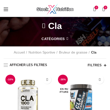
0
0
Cla
CATÉGORIES
Accueil
Nutrition Sportive
Bruleur de graisse
Cla
AFFICHER LES FILTRES
FILTRES
-10%
-38%
EN RU
PTURE