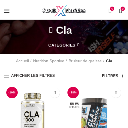
0
0
Cla
CATÉGORIES
Accueil
Nutrition Sportive
Bruleur de graisse
Cla
AFFICHER LES FILTRES
FILTRES
-10%
-38%
EN RU
PTURE