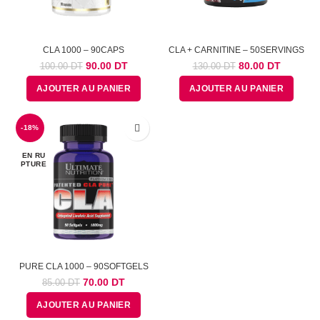
CLA 1000 – 90CAPS
CLA + CARNITINE – 50SERVINGS
Le
Le
Le
Le
90.00
DT
80.00
DT
100.00
DT
130.00
DT
prix
prix
prix
prix
AJOUTER AU PANIER
AJOUTER AU PANIER
initial
actuel
initial
actuel
était :
est :
était :
est :
100.00
90.00
130.00
80.00
-18%
DT.
DT.
DT.
DT.
EN RU
PTURE
PURE CLA 1000 – 90SOFTGELS
Le
Le
70.00
DT
85.00
DT
prix
prix
AJOUTER AU PANIER
initial
actuel