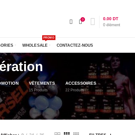
-NOUS :
+216 23 611 612
Livraison: 24h
0.00
DT
0
0
élément
PROMO
SORIES
WHOLESALE
CONTACTEZ-NOUS
ération
OMOTION
VÊTEMENTS
ACCESSOIRES
s
15
Produits
22
Produits