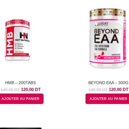
DT.
DT.
DT.
HMB – 200TABS
BEYOND EAA – 300G
Le
Le
Le
120.00
DT
120.00
DT
140.00
DT
140.00
DT
prix
prix
prix
AJOUTER AU PANIER
AJOUTER AU PANIER
initial
actuel
initial
était :
est :
était :
140.00
120.00
140.00
DT.
DT.
DT.