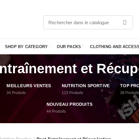
APPELEZ
SHOP BY CATEGORY
OUR PACKS
CLOTHING AND ACCES
ntraînement et Récup
MEILLEURS VENTES
NUTRITION SPORTIVE
TOP PR
34
Produits
123
Produits
38
Produit
NOUVEAU PRODUITS
44
Produits
utrition Sportive
Post-Entraînement et Récupération