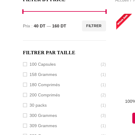
Prix :
40 DT
—
160 DT
FILTRER
Prix
Prix
min
max
FILTRER PAR TAILLE
100 Capsules
(2)
158 Grammes
(1)
180 Comprimés
(1)
200 Comprimés
(2)
100%
30 packs
(1)
300 Grammes
(3)
309 Grammes
(1)