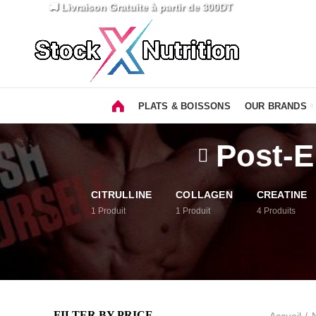
🚚 Livraison Gratuite
à partir de 300DT
PLATS & BOISSONS
OUR BRANDS
Post-E
CITRULLINE
COLLAGEN
CREATINE
1
Produit
1
Produit
4
Produits
FILTER BY PRICE
Accueil
N