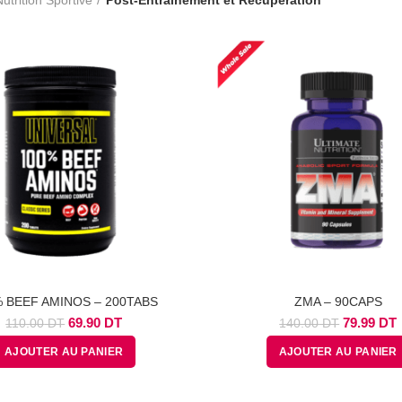
 BEEF AMINOS – 200TABS
ZMA – 90CAPS
Le
Le
Le
69.90
DT
79.99
DT
110.00
DT
140.00
DT
prix
prix
prix
p
AJOUTER AU PANIER
AJOUTER AU PANIER
initial
actuel
initial
a
était :
est :
était :
e
110.00
69.90
140.00