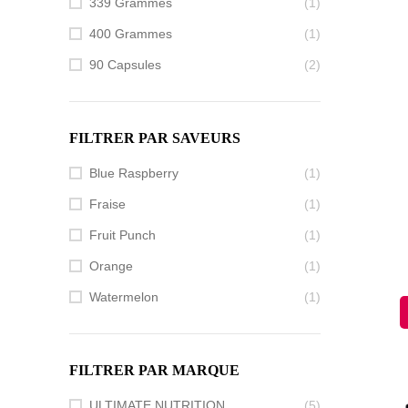
339 Grammes
(1)
400 Grammes
(1)
90 Capsules
(2)
FILTRER PAR SAVEURS
Blue Raspberry
(1)
Fraise
(1)
Fruit Punch
(1)
Orange
(1)
Watermelon
(1)
FILTRER PAR MARQUE
ULTIMATE NUTRITION
(5)