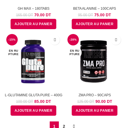
GH MAX – 180TABS
BETA ALANINE – 100CAPS
Le
Le
Le
Le
70.00
DT
75.00
DT
165.00
DT
95.00
DT
prix
prix
prix
prix
AJOUTER AU PANIER
AJOUTER AU PANIER
initial
actuel
initial
actuel
était :
est :
était :
est :
165.00
70.00
95.00
75.00
-15%
DT.
DT.
-28%
DT.
DT.
EN RU
EN RU
PTURE
PTURE
L-GLUTAMINE GLUTA PURE – 400G
ZMA PRO – 90CAPS
Le
Le
Le
Le
85.00
DT
90.00
DT
100.00
DT
125.00
DT
prix
prix
prix
prix
AJOUTER AU PANIER
AJOUTER AU PANIER
initial
actuel
initial
actuel
était :
est :
était :
est :
100.00
85.00
125.00
90.00
1
2
DT.
DT.
DT.
DT.