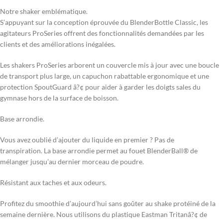
Notre shaker emblématique.
S’appuyant sur la conception éprouvée du BlenderBottle Classic, les
agitateurs ProSeries offrent des fonctionnalités demandées par les
clients et des améliorations inégalées.
Les shakers ProSeries arborent un couvercle mis à jour avec une boucle
de transport plus large, un capuchon rabattable ergonomique et une
protection SpoutGuard â?¢ pour aider à garder les doigts sales du
gymnase hors de la surface de boisson.
Base arrondie.
Vous avez oublié d’ajouter du liquide en premier ? Pas de
transpiration. La base arrondie permet au fouet BlenderBall® de
mélanger jusqu’au dernier morceau de poudre.
Résistant aux taches et aux odeurs.
Profitez du smoothie d’aujourd’hui sans goûter au shake protéiné de la
semaine dernière. Nous utilisons du plastique Eastman Tritanâ?¢ de