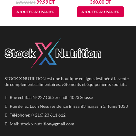
Le
Le
99.99
DT
360.00
DT
200.00
DT
prix
prix
AJOUTER AU PANIER
AJOUTER AU PANIER
initial
actuel
était :
est :
200.00
99.99
DT.
DT.
STOCK X NUTRITION est une boutique en ligne destinée à la vente
de compléments alimentaires, vêtements et équipements sportifs.
Rue echifaa N°227 Cité erriadh 4023 Sousse
Rue de lac Loch Ness résidence Elissa B3 magasin 3, Tunis 1053
Téléphone: (+216) 23 611 612
Mail:
stock.x.nutrition@gmail.com