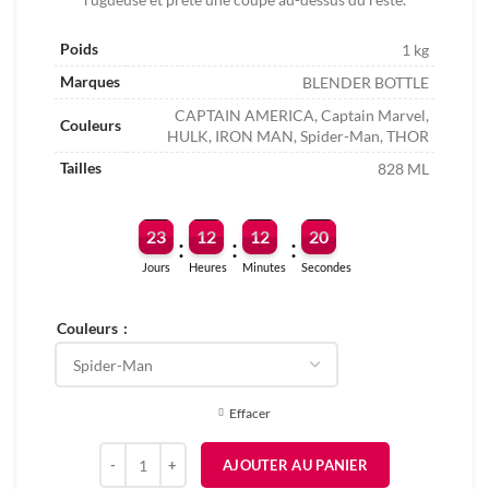
Poids
1 kg
Marques
BLENDER BOTTLE
CAPTAIN AMERICA, Captain Marvel,
Couleurs
HULK, IRON MAN, Spider-Man, THOR
Tailles
828 ML
23
12
12
19
:
:
:
Jours
Heures
Minutes
Secondes
Couleurs
Effacer
quantité de BLENDER BOTTLE SHAKER MARVEL PRO SER
AJOUTER AU PANIER