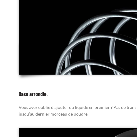
Base arrondie.
Vous avez oublié d’ajouter du liquide en premier ? Pas de tran
jusqu’au dernier morceau de poudre.