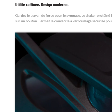
Utilité raffinée. Design moderne.
Gardez le travail de force pour le gymnase. Le shaker protéiné
sur un bouton. Fermez le couvercle à verrouillage sécurisé pour