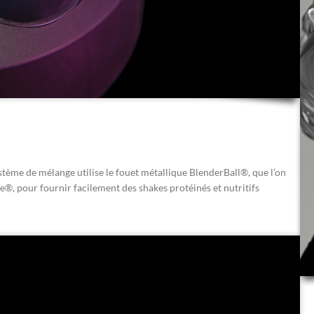
tème de mélange utilise le fouet métallique BlenderBall®, que l’on
®, pour fournir facilement des shakes protéinés et nutritifs