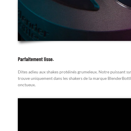
Parfaitement lisse.
Dites adieu aux shakes protéinés grumeleux. Notre puissant sys
trouve uniquement dans les shakers de la marque BlenderBottle
onctueux.