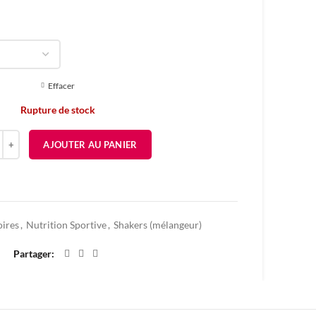
Effacer
Rupture de stock
é de SHAKER STRADA™ INSULATED STAINLESS STEEL - 710ML
AJOUTER AU PANIER
Ajouter à mes favoris
oires
,
Nutrition Sportive
,
Shakers (mélangeur)
Partager