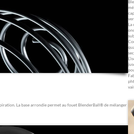
Ble
mél
cap
ver
La 
onc
sub
Com
qua
sec
L’i
jus
pou
Fab
pht
vai
spiration. La base arrondie permet au fouet BlenderBall® de mélanger