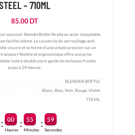
STEEL – 710ML
85.00
DT
ton-poussoir BlenderBottle Strada en acier inoxydable
une facilité ultime. Le couvercle de verrouillage anti-
ille s’ouvre et se ferme d’une simple pression sur un
transport flexible et ergonomique offre une prise
ydable isolé à double paroi garde les boissons froides
jusqu’à 24 heures.
BLENDER BOTTLE
Blanc, Bleu, Noir, Rouge, Violet
710 ML
00
55
58
:
:
:
Heures
Minutes
Secondes