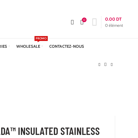
APPELEZ-NOUS :
+216 23 611 612
Livraison: 24h
0.00
DT
0
0
élément
PROMO
RIES
WHOLESALE
CONTACTEZ-NOUS
DA™ INSULATED STAINLESS