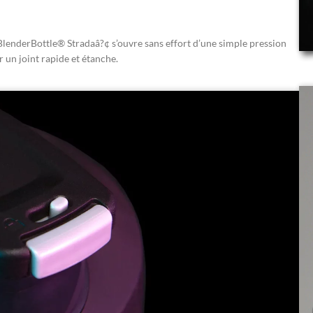
 BlenderBottle® Stradaâ?¢ s’ouvre sans effort d’une simple pression
 un joint rapide et étanche.