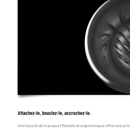
Attachez-le, bouclez-le, accrochez-le.
Une boucle de transport flexible et ergonomique offre une prise