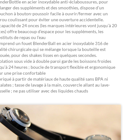
nderBottle en acier inoxydable anti-éclaboussures, pour
anger des suppléments et des smoothies, dispose d’un
uchon à bouton-poussoir facile à ouvrir/fermer avec un
rou coulissant pour éviter une ouverture accidentelle.
capacité de 24 onces (les marques intérieures vont jusqu’à 20
es) offre beaucoup d’espace pour les suppléments, les
stituts de repas ou l’eau
prend un fouet BlenderBall en acier inoxydable 316 de
lité chirurgicale qui se mélange lorsque la bouteille est
ouée, pour des shakes lisses en quelques secondes.
solation sous vide à double paroi garde les boissons froides
qu’à 24 heures ; boucle de transport flexible et ergonomique
r une prise confortable
riqué à partir de matériaux de haute qualité sans BPA ni
alates ; tasse de lavage à la main, couvercle allant au lave-
sselle ; ne pas utiliser avec des liquides chauds