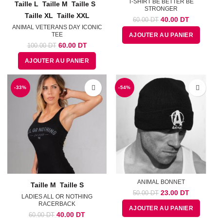
T-SHIRT BE BETTER BE
Taille L
Taille M
Taille S
STRONGER
Taille XL
Taille XXL
Le
Le
40.00
DT
60.00
DT
prix
prix
ANIMAL VETERANS DAY ICONIC
TEE
AJOUTER AU PANIER
initial
actuel
Le
Le
était :
est :
60.00
DT
100.00
DT
prix
prix
60.00
40.00
AJOUTER AU PANIER
initial
actuel
DT.
DT.
était :
est :
100.00
60.00
-33%
DT.
DT.
-54%
ANIMAL BONNET
Taille M
Taille S
Le
Le
23.00
DT
50.00
DT
LADIES ALL OR NOTHING
prix
prix
RACERBACK
AJOUTER AU PANIER
initial
actuel
Le
Le
40.00
DT
60.00
DT