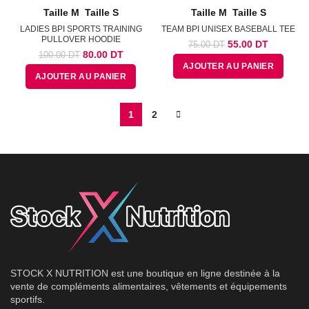
Taille M
Taille S
Taille M
Taille S
LADIES BPI SPORTS TRAINING
TEAM BPI UNISEX BASEBALL TEE
PULLOVER HOODIE
Le
Le
55.00
DT
75.00
DT
Le
Le
80.00
DT
100.00
DT
prix
prix
prix
prix
AJOUTER AU PANIER
initial
actuel
AJOUTER AU PANIER
initial
actuel
était :
est :
était :
est :
75.00
55.00
100.00
80.00
DT.
DT.
1
2
DT.
DT.
STOCK X NUTRITION est une boutique en ligne destinée à la
vente de compléments alimentaires, vêtements et équipements
sportifs.