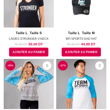
Taille L
Taille S
Taille L
Taille M
LADIES STRONGER V-NECK
BPI SPORTS DAD HAT
Le
Le
Le
Le
50.00
DT
44.99
DT
70.00
DT
80.00
DT
prix
prix
prix
prix
AJOUTER AU PANIER
AJOUTER AU PANIER
initial
actuel
initial
actuel
était :
est :
était :
est :
70.00
50.00
80.00
44.99
-20%
DT.
DT.
-27%
DT.
DT.