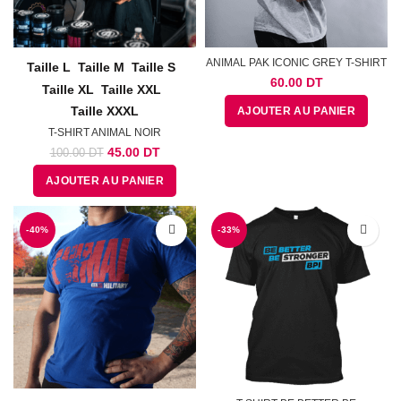
ANIMAL PAK ICONIC GREY T-SHIRT
Taille L
Taille M
Taille S
60.00
DT
Taille XL
Taille XXL
Taille XXXL
AJOUTER AU PANIER
T-SHIRT ANIMAL NOIR
Le
Le
45.00
DT
100.00
DT
prix
prix
AJOUTER AU PANIER
initial
actuel
était :
est :
100.00
45.00
-40%
DT.
DT.
-33%