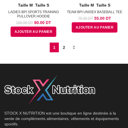
Taille M
Taille S
Taille M
Taille S
LADIES BPI SPORTS TRAINING
TEAM BPI UNISEX BASEBALL TEE
PULLOVER HOODIE
Le
Le
55.00
DT
75.00
DT
Le
Le
80.00
DT
100.00
DT
prix
prix
prix
prix
AJOUTER AU PANIER
initial
actuel
AJOUTER AU PANIER
initial
actuel
était :
est :
était :
est :
75.00
55.00
100.00
80.00
DT.
DT.
1
2
DT.
DT.
STOCK X NUTRITION est une boutique en ligne destinée à la
vente de compléments alimentaires, vêtements et équipements
sportifs.