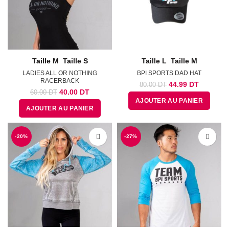
Taille M
Taille S
Taille L
Taille M
LADIES ALL OR NOTHING
BPI SPORTS DAD HAT
RACERBACK
Le
Le
44.99
DT
80.00
DT
Le
Le
40.00
DT
60.00
DT
prix
prix
prix
prix
AJOUTER AU PANIER
initial
actuel
AJOUTER AU PANIER
initial
actuel
était :
est :
était :
est :
80.00
44.99
60.00
40.00
DT.
DT.
-20%
DT.
DT.
-27%