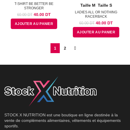
T-SHIRT BE BETTER BE
Taille M
Taille S
STRONGER
LADIES ALL OR NOTHING
Le
Le
40.00
DT
60.00
DT
RACERBACK
prix
prix
Le
Le
40.00
DT
60.00
DT
AJOUTER AU PANIER
initial
actuel
prix
prix
était :
est :
AJOUTER AU PANIER
initial
actuel
60.00
40.00
était :
est :
DT.
DT.
60.00
40.00
1
2
DT.
DT.
STOCK X NUTRITION est une boutique en ligne destinée à la
vente de compléments alimentaires, vêtements et équipements
sportifs.