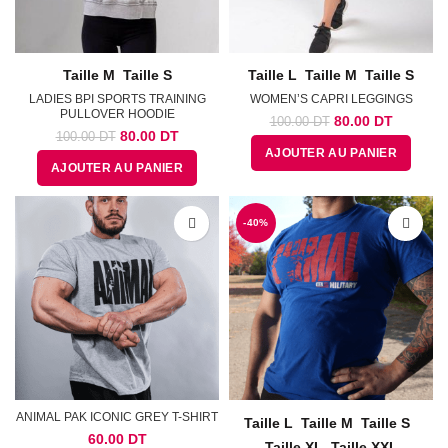
Taille M
Taille S
Taille L
Taille M
Taille S
LADIES BPI SPORTS TRAINING
WOMEN’S CAPRI LEGGINGS
PULLOVER HOODIE
Le
Le
80.00
DT
100.00
DT
Le
Le
80.00
DT
100.00
DT
prix
prix
prix
prix
AJOUTER AU PANIER
initial
actuel
AJOUTER AU PANIER
initial
actuel
était :
est :
était :
est :
100.00
80.00
100.00
80.00
DT.
DT.
DT.
DT.
-40%
ANIMAL PAK ICONIC GREY T-SHIRT
Taille L
Taille M
Taille S
60.00
DT
Taille XL
Taille XXL